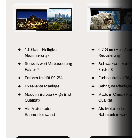
1.0 Gain (Helligkeit
0.7 Gain (Helligkeit
Maximierung)
Reduzierung)
Schwarzwert Verbesserung
Schwarzwert Verbesse
Faktor 7
Faktor 8
Farbneutralität 99,2%
Farbneutralität 98,4%
Exzellente Planlage
Sehr gute Planlage
Made in Europa (High End
Made in China (Premi
Qualität)
Qualität)
Als Motor- oder
Als Motor- oder
Rahmenleinwand
Rahmenleinwand