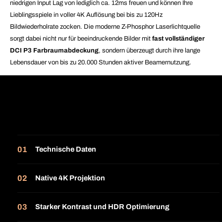
niedrigen Input Lag von lediglich ca. 12ms freuen und können Ihre
Lieblingsspiele in voller 4K Auflösung bei bis zu 120Hz
Bildwiederholrate zocken. Die moderne Z-Phosphor Laserlichtquelle
sorgt dabei nicht nur für beeindruckende Bilder mit
fast vollständiger
DCI P3 Farbraumabdeckung
, sondern überzeugt durch ihre lange
Lebensdauer von bis zu 20.000 Stunden aktiver Beamernutzung
.
Technische Daten
Native 4K Projektion
Starker Kontrast und HDR Optimierung