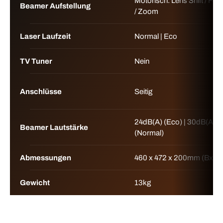
Motorisch: Lens Shift / Fok
Beamer Aufstellung
/ Zoom
Laser Laufzeit
Normal | Eco
TV Tuner
Nein
Anschlüsse
Seitig
24dB(A) (Eco) | 30dB(A)
Beamer Lautstärke
(Normal)
Abmessungen
460 x 472 x 200mm (BxTx
Gewicht
13kg