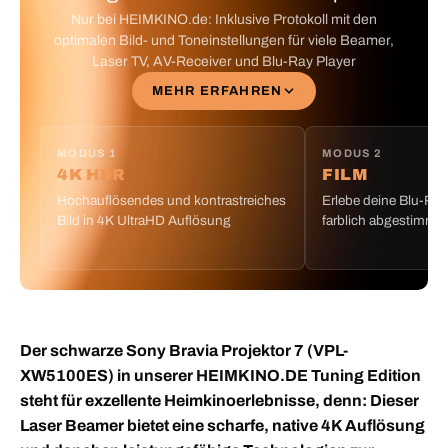
Nur bei HEIMKINO.de: Inklusive Protokoll mit den
optimalen Bild- und Toneinstellungen für viele Beamer,
Laser TV, AV-Receiver und Blu-Ray Player
MEHR ERFAHREN
MODUS 1
MODUS 2
4K HDR
FILM
Hochauflösendes und kontrastreiches
Erlebe deine Blu-Ra
Bild in 4K UltraHD Auflösung
farblich abgestimmt 
Der schwarze Sony Bravia Projektor 7 (VPL-
XW5100ES) in unserer HEIMKINO.DE Tuning Edition
steht für exzellente Heimkinoerlebnisse, denn: Dieser
Laser Beamer bietet eine scharfe, native 4K Auflösung