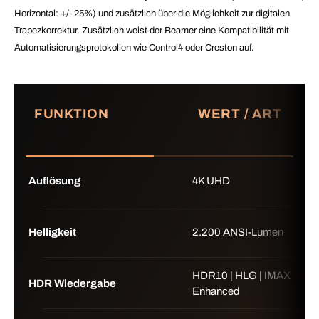
Horizontal: +/- 25%) und zusätzlich über die Möglichkeit zur digitalen
Trapezkorrektur
. Zusätzlich weist der Beamer eine Kompatibilität mit
Automatisierungsprotokollen wie Control4 oder Creston auf.
FUNKTION
WERT / ART
Auflösung
4K UHD
Helligkeit
2.200 ANSI-Lumen
HDR10 | HLG | IMAX
HDR Wiedergabe
Enhanced