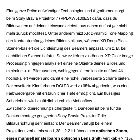
Eine ganze Reihe aufwändiger Technologien und Algorithmen sorgt
beim Sony Bravia Projektor 7 (VPL-XW5100ES) dafür, dass du
Bilderwelten auf deiner Leinwand erlebst, aus denen du fast gar nicht
mehr zurück möchtest. Unter anderem reizt XR Dynamic Tone Mapping
den Kontrastumfang deines Bildes voll aus, während XR Deep Black
Szenen-basiert die Lichtleistung des Beamers anpasst, um z. B. bei
nächtlichen Szenen tiefstes Schwarz liefern zu können. XR Clear Image
Processing hingegen analysiert einzelne Objekte deines Bildes und
minimiert u. a. Bildrauschen, wohingegen ältere Inhalte auf fast 4K
hochskaliert werden und damit eine hohe, verbesserte Schärfe bieten.
Der erweiterte Kinofarbaum DCI P3 wird zu 95% abgedeckt, was eine
Farbwiedergabe mit erstaunlicher Tiefe ermöglicht. Ein flüssiges
Seherlebnis wird zusätzlich durch die Motionflow
Zwischenbildberechnung sichergestellt. Daneben ist beim für die
Deckenmontage geeigneten Sony Bravia Projektor 7 die
Bildausrichtung sehr einfach: Der Beamer verfügt bei einem
Projektionsverhältnis von 1,38 – 2,21:1 über einen
optischen Zoom,
einen manuell einstellbaren optischen Lens Shift
(Vertikal: +/- 71%,