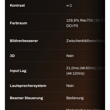
Kontrast
∞:1
129,9% Rec709 | 95,0%
Farbraum
DCI P3
Bildverbesserer
Zwischenbildberechnung
3D
Nein
21,0ms (4K 60Hz) | 12,0m
Input Lag
(4K 120Hz)
Lautsprechersystem
Nein
Beamer Steuerung
Bedienung