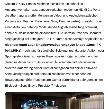
Die drei SXRD Panels zeichnen sich durch ein schnelles
Ansprechverhalten aus, daneben erlauben modernen HDMI 2.1 Ports
die Übertragung großer Mengen an Video- und Audiodaten zwischen
Konsole und Beamer. Dein neuer Sony Beamer verfügt zusätzlich über
einen Auto Low Latency Mode, der die Signalverarbeitung optimiert,
sobald du deine Konsole einschaltest. Die Refresh Rate des Beamers
hingegen liegt bei sehr guten 120Hz. Durch diese Vorzüge ergibt sich ein
niedriger Input Lag (Eingabeverzögerung) von knapp 12ms (4K
bei 120Hz)
– sehr gut für sämtliche Spielegenres, darunter Action- oder
Sportspiele, die ein schnelles Reaktionsvermögen erfordern und bei
denen es daher nicht zu Rucklern o. Ä. kommen darf. Neben einer
direkten Umsetzung deiner Controllereingaben auf deiner Leinwand
ohne Verzögerungen profitierst du zusätzlich von einer höheren
Bewegungsschärfe. Passionierte Gamer dürfen daher sehr gerne einen
Blick beim Sony Bravia Projektor 7 riskieren
.