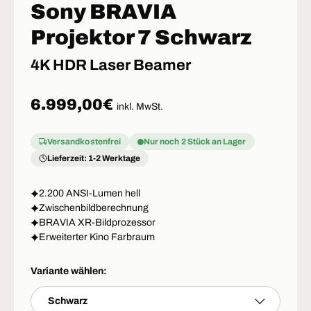
Sony BRAVIA
Projektor 7 Schwarz
4K HDR Laser Beamer
Normaler Preis
6.999,00€
inkl. MwSt.
Versandkostenfrei
Nur noch 2 Stück an Lager
Lieferzeit: 1-2 Werktage
2.200 ANSI-Lumen hell
Zwischenbildberechnung
BRAVIA XR-Bildprozessor
Erweiterter Kino Farbraum
Variante wählen:
Schwarz