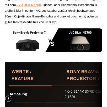
mit dem
JVC DLA-NZ700
. Dieser Laser Beamer projiziert ebenfalls
große Bilder in echtem 4K, besitzt aber zusätzlich ein hochwertiges
80mm Objektiv aus Ganz-/Echtglas und punktet durch ein gnadenlos
gutes Kontrastverhältnis von 80.000;1.
WERTE /
SONY BRAVIA
FEATURE
PROJEKTOR 7*
4K (0,61" 4K SXRD Chip mit
Auflösung
2.160)