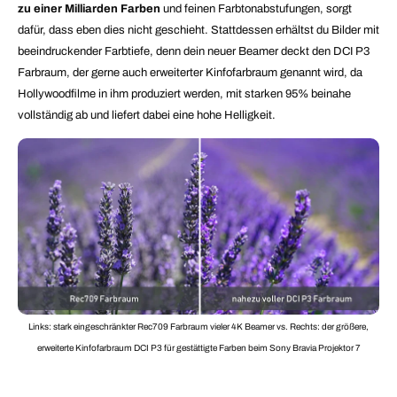
zu einer Milliarden Farben
und feinen Farbtonabstufungen, sorgt
dafür, dass eben dies nicht geschieht. Stattdessen erhältst du Bilder mit
beeindruckender Farbtiefe, denn dein neuer Beamer deckt den DCI P3
Farbraum, der gerne auch erweiterter Kinfofarbraum genannt wird, da
Hollywoodfilme in ihm produziert werden, mit starken 95% beinahe
vollständig ab und liefert dabei eine hohe Helligkeit.
Links: stark eingeschränkter Rec709 Farbraum vieler 4K Beamer vs. Rechts: der größere,
erweiterte Kinfofarbraum DCI P3 für gestättigte Farben beim Sony Bravia Projektor 7