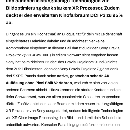
und daneben leistungsfähige Technologien zur
Bildoptimierung dank starkem XR Prozessor. Zudem
deckt er den erweiterten Kinofarbraum DCI P3 zu 95%
ab
.
Dir geht es um ein Höchstmaß an Bildqualität für dein mit Leidenschaft
eingerichtetes Heimkino daheim und du möchtest hier keine
Kompromisse eingehen? In diesem Fall darfst du dir den Sony Bravia
Projektor 7(VPL-XW5100E) in edlem Schwarz nicht entgehen lassen.
Sony hat beim "kleinen Bruder" des Bravia Projektors 9 und 8 nichts
dem Zufall überlassen, denn der Sony Bravia Projektor 7 glänzt dank
drei SXRD Panels durch seine
native, gestochen scharfe 4K
Auflösung ohne Pixel Shift Verfahren
, wodurch er sich von vielen
anderen Beamern abhebt. Hinzu kommen ein starker Kontrast und ein
tiefer Schwarzwert, was vor allem passionierte Cineasten ansprechen
dürfte. Zusätzlich ist der Laser Beamer mit dem neuen leistungsfähigen
XR Prozessor von Sony ausgestattet, sodass intelligente Technologien
wie XR Clear Image Processing dein Bild – und damit dein Seherlebnis –
ordentlich aufwerten.
Konsolen-Fans hingegen dürfen sich über einen