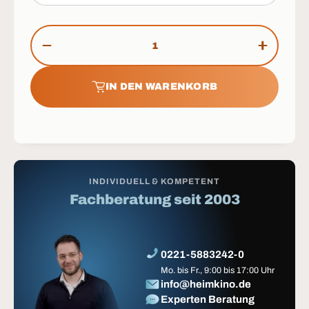
Anzahl
MENGE VERRINGERN
MENGE 
IN DEN WARENKORB
INDIVIDUELL & KOMPETENT
Fachberatung seit 2003
0221-5883242-0
Mo. bis Fr., 9:00 bis 17:00 Uhr
info@heimkino.de
Experten Beratung