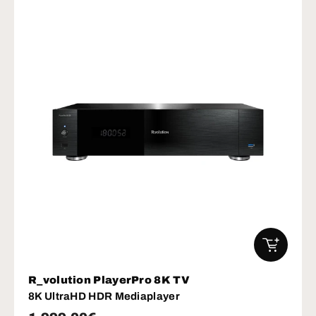
IN DEN W
R_volution PlayerPro 8K TV
8K UltraHD HDR Mediaplayer