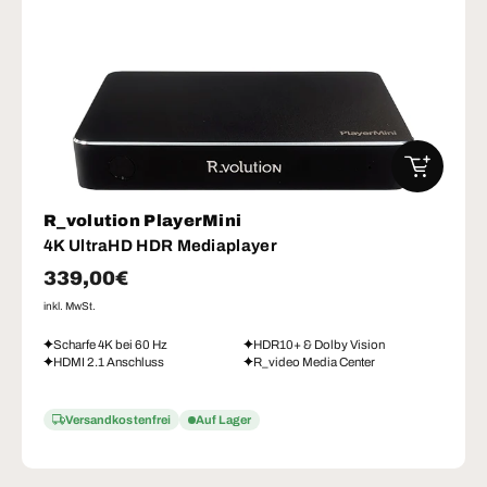
IN DEN W
R_volution PlayerMini
4K UltraHD HDR Mediaplayer
Normaler Preis
339,00€
inkl. MwSt.
Scharfe 4K bei 60 Hz
HDR10+ & Dolby Vision
HDMI 2.1 Anschluss
R_video Media Center
Versandkostenfrei
Auf Lager