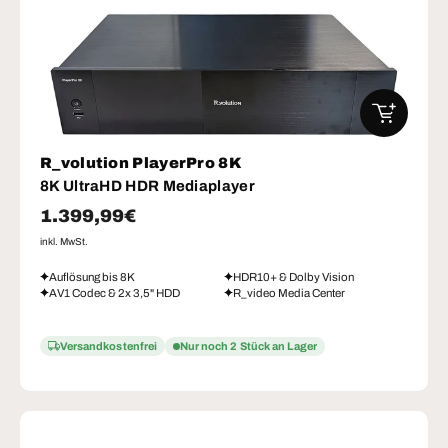
IN DEN W
R_volution PlayerPro 8K
8K UltraHD HDR Mediaplayer
Normaler Preis
1.399,99€
inkl. MwSt.
Auflösung bis 8K
HDR10+ & Dolby Vision
AV1 Codec & 2x 3,5" HDD
R_video Media Center
Versandkostenfrei
Nur noch 2 Stück an Lager