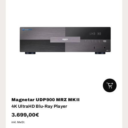
IN DEN W
Magnetar UDP900 MRZ MKII
4K UltraHD Blu-Ray Player
Normaler Preis
3.699,00€
inkl. MwSt.