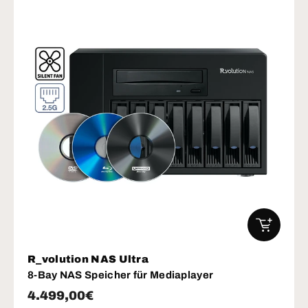
IN DEN W
R_volution NAS Ultra
8-Bay NAS Speicher für Mediaplayer
Normaler Preis
4.499,00€