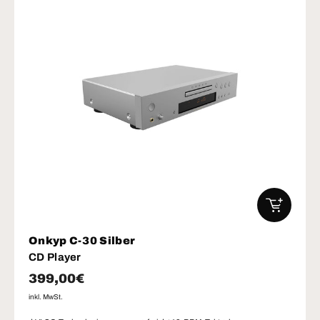
IN DEN W
Onkyp C-30 Silber
CD Player
Normaler Preis
399,00€
inkl. MwSt.