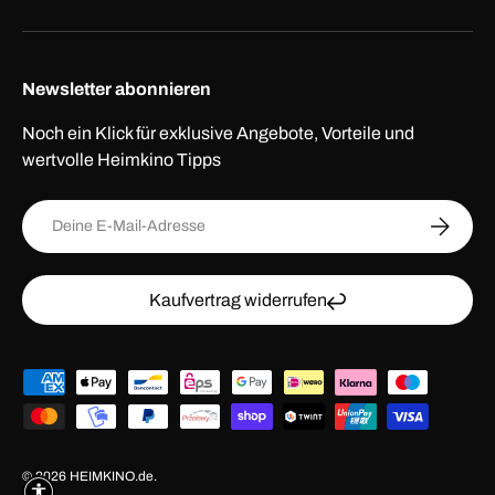
Newsletter abonnieren
Noch ein Klick für exklusive Angebote, Vorteile und
wertvolle Heimkino Tipps
E-Mail
ABONNI
Kaufvertrag widerrufen
Zahlungsmethoden
© 2026
HEIMKINO.de
.