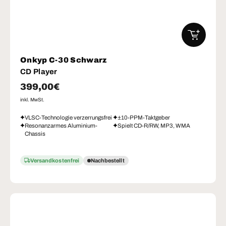
IN DEN W
Onkyp C-30 Schwarz
CD Player
Normaler Preis
399,00€
inkl. MwSt.
VLSC-Technologie verzerrungsfrei
±10-PPM-Taktgeber
Resonanzarmes Aluminium-
Spielt CD-R/RW, MP3, WMA
Chassis
Versandkostenfrei
Nachbestellt