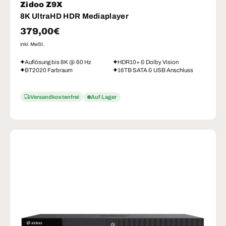
Zidoo Z9X
8K UltraHD HDR Mediaplayer
Normaler Preis
379,00€
inkl. MwSt.
Auflösung bis 8K @ 60 Hz
HDR10+ & Dolby Vision
BT2020 Farbraum
16TB SATA & USB Anschluss
Versandkostenfrei
Auf Lager