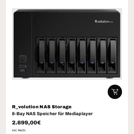
IN DEN W
R_volution NAS Storage
8-Bay NAS Speicher für Mediaplayer
Normaler Preis
2.699,00€
inkl. MwSt.