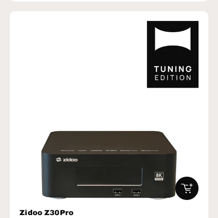
IN DEN W
Zidoo Z30Pro