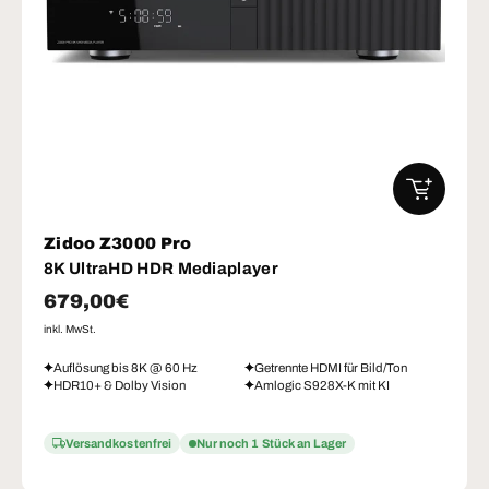
IN DEN W
Zidoo Z3000 Pro
8K UltraHD HDR Mediaplayer
Normaler Preis
679,00€
inkl. MwSt.
Auflösung bis 8K @ 60 Hz
Getrennte HDMI für Bild/Ton
HDR10+ & Dolby Vision
Amlogic S928X-K mit KI
Versandkostenfrei
Nur noch 1 Stück an Lager