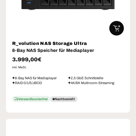
IN DEN W
R_volution NAS Storage Ultra
8-Bay NAS Speicher für Mediaplayer
Normaler Preis
3.999,00€
inkl. MwSt.
8-Bay NAS für Mediaplayer
2,5 GbE Schnittstelle
RAID 0/1/5/JBOD
4K/8K Multiroom-Streaming
Versandkostenfrei
Nachbestellt