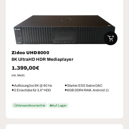
IN DEN W
Zidoo UHD8000
8K UltraHD HDR Mediaplayer
Normaler Preis
1.399,00€
inkl. MwSt.
Auflösung bis 8K @ 60 Hz
Starker ESS Sabre DAC
2 Einschübe für 3,5" HDD
8GB DDR4 RAM, Android 11
Versandkostenfrei
Auf Lager