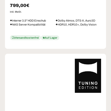
Normaler Preis
799,00€
inkl. MwSt.
Interner 3,5" HDD Einschub
Dolby Atmos, DTS-X, Auro3D
NAS Server Kompatibilität
HDR10, HDR10+, Dolby Vision
Versandkostenfrei
Auf Lager