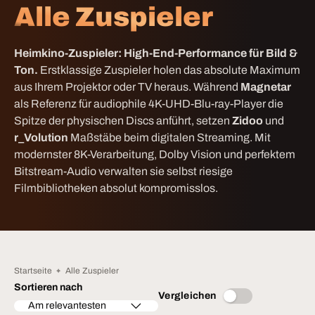
Alle Zuspieler
Heimkino-Zuspieler: High-End-Performance für Bild &
Ton.
Erstklassige Zuspieler holen das absolute Maximum
aus Ihrem Projektor oder TV heraus. Während
Magnetar
als Referenz für audiophile 4K-UHD-Blu-ray-Player die
Spitze der physischen Discs anführt, setzen
Zidoo
und
r_Volution
Maßstäbe beim digitalen Streaming. Mit
modernster 8K-Verarbeitung, Dolby Vision und perfektem
Bitstream-Audio verwalten sie selbst riesige
Filmbibliotheken absolut kompromisslos.
Startseite
Alle Zuspieler
Sortieren nach
Vergleichen
Am relevantesten