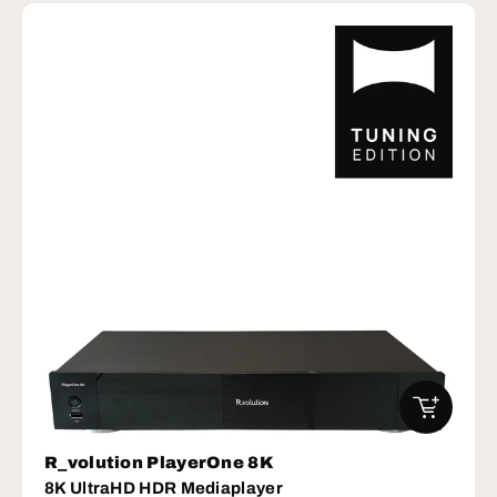
IN DEN W
R_volution PlayerOne 8K
8K UltraHD HDR Mediaplayer