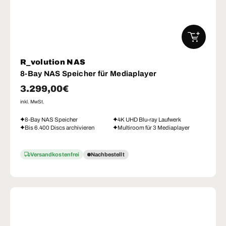
IN DEN W
R_volution NAS
8-Bay NAS Speicher für Mediaplayer
Normaler Preis
3.299,00€
inkl. MwSt.
8-Bay NAS Speicher
4K UHD Blu-ray Laufwerk
Bis 6.400 Discs archivieren
Multiroom für 3 Mediaplayer
Versandkostenfrei
Nachbestellt