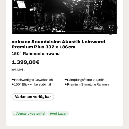
IN DEN W
celexon Soundvision Akustik Leinwand
Premium Plus 332 x 186cm
150" Rahmenleinwand
Normaler Preis
1.399,00€
inkl. MwSt.
Hochwertiges Gewebetuch
Dämpfungsfaktor < 1,0dB
150° Blickwinkelstabilität
Premium SlimeLine Rahmen
Varianten verfügbar
Versandkostenfrei
Auf Lager