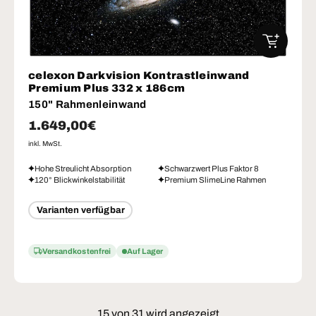
IN DEN W
celexon Darkvision Kontrastleinwand
Premium Plus 332 x 186cm
150" Rahmenleinwand
Normaler Preis
1.649,00€
inkl. MwSt.
Hohe Streulicht Absorption
Schwarzwert Plus Faktor 8
120° Blickwinkelstabilität
Premium SlimeLine Rahmen
Varianten verfügbar
Versandkostenfrei
Auf Lager
15 von 31 wird angezeigt