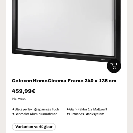
IN DEN W
Celexon HomeCinema Frame 240 x 135 cm
Normaler Preis
459,99€
inkl. MwSt.
Stets perfekt gespanntes Tuch
Gain-Faktor 1,2 Mattweiß
Schmaler Aluminiumrahmen
Einfaches Stecksystem
Varianten verfügbar