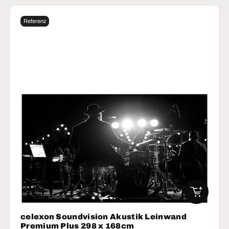
Referenz
IN DEN W
celexon Soundvision Akustik Leinwand
Premium Plus 298 x 168cm