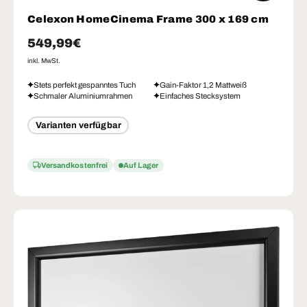
Celexon HomeCinema Frame 300 x 169 cm
Normaler Preis
549,99€
inkl. MwSt.
Stets perfekt gespanntes Tuch
Gain-Faktor 1,2 Mattweiß
Schmaler Aluminiumrahmen
Einfaches Stecksystem
Varianten verfügbar
Versandkostenfrei
Auf Lager