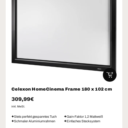
IN DEN W
Celexon HomeCinema Frame 180 x 102 cm
Normaler Preis
309,99€
inkl. MwSt.
Stets perfekt gespanntes Tuch
Gain-Faktor 1,2 Mattweiß
Schmaler Aluminiumrahmen
Einfaches Stecksystem