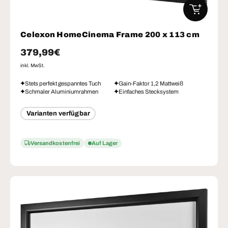
IN DEN W
Celexon HomeCinema Frame 200 x 113 cm
Normaler Preis
379,99€
inkl. MwSt.
Stets perfekt gespanntes Tuch
Gain-Faktor 1,2 Mattweiß
Schmaler Aluminiumrahmen
Einfaches Stecksystem
Varianten verfügbar
Versandkostenfrei
Auf Lager