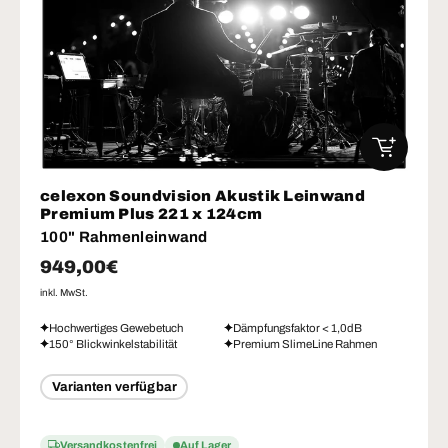
IN DEN W
celexon Soundvision Akustik Leinwand
Premium Plus 221 x 124cm
100" Rahmenleinwand
Normaler Preis
949,00€
inkl. MwSt.
Hochwertiges Gewebetuch
Dämpfungsfaktor < 1,0dB
150° Blickwinkelstabilität
Premium SlimeLine Rahmen
Varianten verfügbar
Versandkostenfrei
Auf Lager