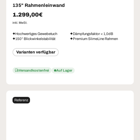
135" Rahmenleinwand
Normaler Preis
1.299,00€
inkl. MwSt.
Hochwertiges Gewebetuch
Dämpfungsfaktor < 1,0dB
150° Blickwinkelstabilität
Premium SlimeLine Rahmen
Varianten verfügbar
Versandkostenfrei
Auf Lager
Referenz