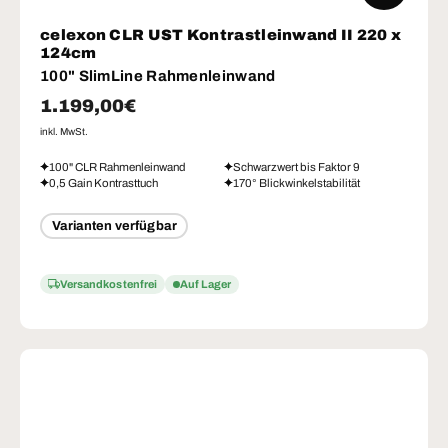
celexon CLR UST Kontrastleinwand II 220 x
124cm
100" SlimLine Rahmenleinwand
Normaler Preis
1.199,00€
inkl. MwSt.
100" CLR Rahmenleinwand
Schwarzwert bis Faktor 9
0,5 Gain Kontrasttuch
170° Blickwinkelstabilität
Varianten verfügbar
Versandkostenfrei
Auf Lager