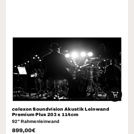
IN DEN W
celexon Soundvision Akustik Leinwand
Premium Plus 203 x 114cm
92" Rahmenleinwand
Normaler Preis
899,00€