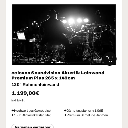
IN DEN W
celexon Soundvision Akustik Leinwand
Premium Plus 265 x 149cm
120" Rahmenleinwand
Normaler Preis
1.199,00€
inkl. MwSt.
Hochwertiges Gewebetuch
Dämpfungsfaktor < 1,0dB
150° Blickwinkelstabilität
Premium SlimeLine Rahmen
Varianten verfügbar