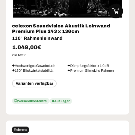
IN DEN W
celexon Soundvision Akustik Leinwand
Premium Plus 243 x 136cm
110" Rahmenleinwand
Normaler Preis
1.049,00€
inkl. MwSt.
Hochwertiges Gewebetuch
Dämpfungsfaktor < 1,0dB
150° Blickwinkelstabilität
Premium SlimeLine Rahmen
Varianten verfügbar
Versandkostenfrei
Auf Lager
Referenz