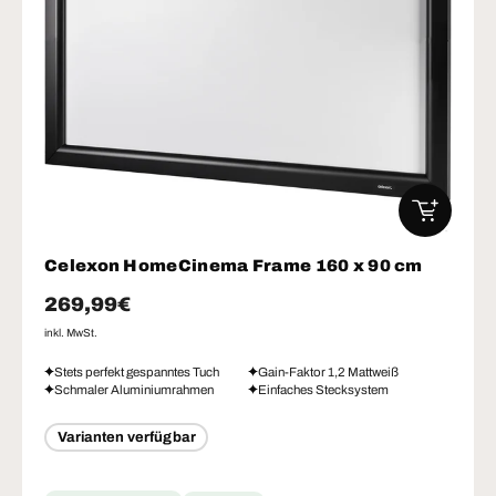
IN DEN W
Celexon HomeCinema Frame 160 x 90 cm
Normaler Preis
269,99€
inkl. MwSt.
Stets perfekt gespanntes Tuch
Gain-Faktor 1,2 Mattweiß
Schmaler Aluminiumrahmen
Einfaches Stecksystem
Varianten verfügbar