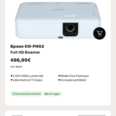
IN DEN W
Epson CO-FH02
Full HD Beamer
Normaler Preis
496,95€
inkl. MwSt.
3.000 ANSI-Lumen hell
Weiter Kino Farbraum
Viele Android TV Apps
Kompakt und Mobil
Versandkostenfrei
Auf Lager