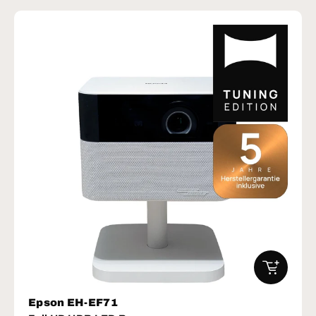
IN DEN W
Epson EH-EF71