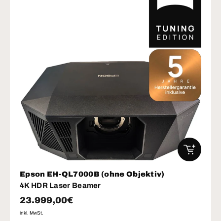
IN DEN W
Epson EH-QL7000B (ohne Objektiv)
4K HDR Laser Beamer
Normaler Preis
23.999,00€
inkl. MwSt.