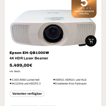
IN DEN W
Epson EH-QB1000W
4K HDR Laser Beamer
Normaler Preis
5.499,00€
inkl. MwSt.
3.300 ANSI-Lumen hell
HDR10, HDR10+ und HLG
4K/120Hz und HDCP2.3
Erweiterter Kino Farbraum
Varianten verfügbar