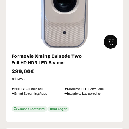
IN DEN W
Formovie Xming Episode Two
Full HD HDR LED Beamer
Normaler Preis
299,00€
inkl. MwSt.
300 ISO-Lumen hell
Moderne LED Lichtquelle
Smart Streaming Apps
Integrierte Lautsprecher
Versandkostenfrei
Auf Lager