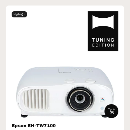
Highlight
IN DEN W
Epson EH-TW7100