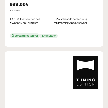
Normaler Preis
999,00€
inkl. MwSt.
1.000 ANSI-Lumen hell
Zwischenbildberechnung
Weiter Kino Farbraum
Streaming Apps Auswahl
Versandkostenfrei
Auf Lager