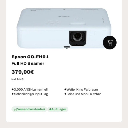
IN DEN W
Epson CO-FH01
Full HD Beamer
Normaler Preis
379,00€
inkl. MwSt.
3.000 ANSI-Lumen hell
Weiter Kino Farbraum
Sehr niedriger Input Lag
Leise und Mobil nutzbar
Versandkostenfrei
Auf Lager