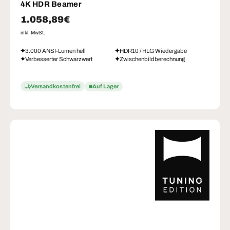
4K HDR Beamer
Normaler Preis
1.058,89€
inkl. MwSt.
3.000 ANSI-Lumen hell
HDR10 / HLG Wiedergabe
Verbesserter Schwarzwert
Zwischenbildberechnung
Versandkostenfrei
Auf Lager