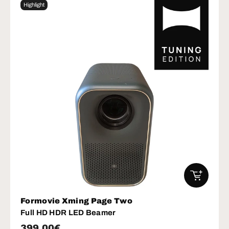
Highlight
IN DEN W
Formovie Xming Page Two
Full HD HDR LED Beamer
Normaler Preis
399,00€