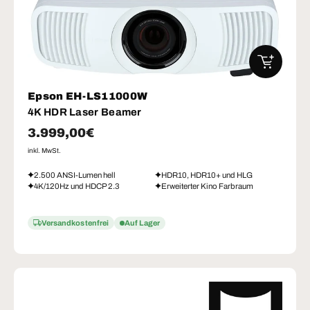
IN DEN W
Epson EH-LS11000W
4K HDR Laser Beamer
Normaler Preis
3.999,00€
inkl. MwSt.
2.500 ANSI-Lumen hell
HDR10, HDR10+ und HLG
4K/120Hz und HDCP 2.3
Erweiterter Kino Farbraum
Versandkostenfrei
Auf Lager