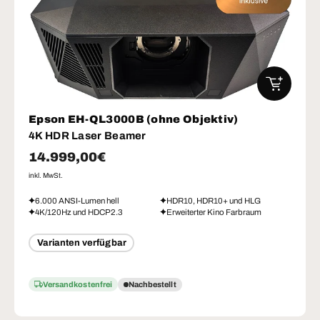
IN DEN W
Epson EH-QL3000B (ohne Objektiv)
4K HDR Laser Beamer
Normaler Preis
14.999,00€
inkl. MwSt.
6.000 ANSI-Lumen hell
HDR10, HDR10+ und HLG
4K/120Hz und HDCP2.3
Erweiterter Kino Farbraum
Varianten verfügbar
Versandkostenfrei
Nachbestellt