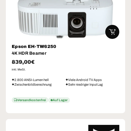
IN DEN W
Epson EH-TW6250
4K HDR Beamer
Normaler Preis
839,00€
inkl. MwSt.
2.800 ANSI-Lumen hell
Viele Android TV Apps
Zwischenbildberechnung
Sehr niedriger Input Lag
Versandkostenfrei
Auf Lager