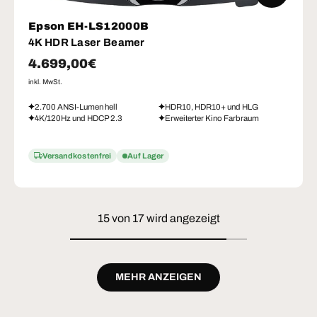
Epson EH-LS12000B
4K HDR Laser Beamer
Normaler Preis
4.699,00€
inkl. MwSt.
2.700 ANSI-Lumen hell
HDR10, HDR10+ und HLG
4K/120Hz und HDCP 2.3
Erweiterter Kino Farbraum
Versandkostenfrei
Auf Lager
15 von 17 wird angezeigt
MEHR ANZEIGEN