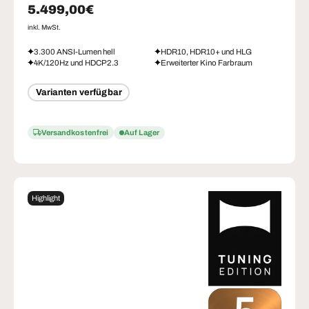
Normaler Preis
5.499,00€
inkl. MwSt.
3.300 ANSI-Lumen hell
HDR10, HDR10+ und HLG
4K/120Hz und HDCP2.3
Erweiterter Kino Farbraum
Varianten verfügbar
Versandkostenfrei
Auf Lager
Highlight