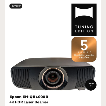
Highlight
IN DEN W
Epson EH-QB1000B
4K HDR Laser Beamer