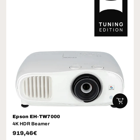
IN DEN W
Epson EH-TW7000
4K HDR Beamer
Normaler Preis
919,46€