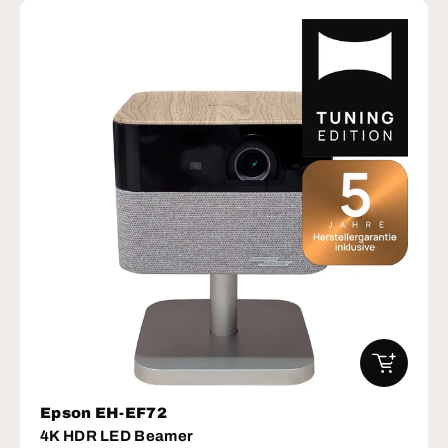
IN DEN W
Epson EH-EF72
4K HDR LED Beamer