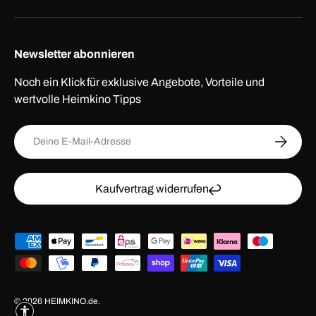
Newsletter abonnieren
Noch ein Klick für exklusive Angebote, Vorteile und
wertvolle Heimkino Tipps
E-Mail
ABONNI
Kaufvertrag widerrufen
Zahlungsmethoden
© 2026
HEIMKINO.de
.