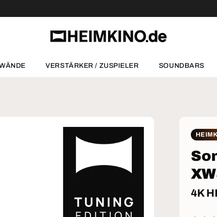
NWÄNDE
VERSTÄRKER / ZUSPIELER
SOUNDBARS
HEIMK
Son
XW
4K H