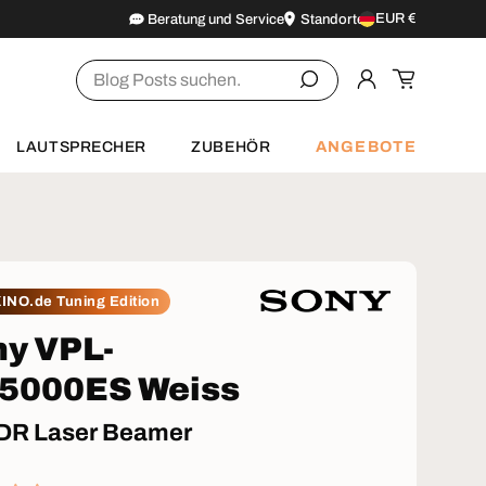
EUR €
Beratung und Service
Standorte
Land/Region
Suchen
Einloggen
Einkaufsw
ANGEBOTE
LAUTSPRECHER
ZUBEHÖR
INO.de Tuning Edition
y VPL-
5000ES Weiss
DR Laser Beamer