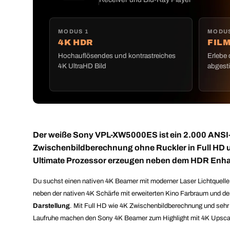
MODUS 1
MODUS
4K HDR
FIL
Hochauflösendes und kontrastreiches
Erlebe 
4K UltraHD Bild
abgest
Der weiße Sony VPL-XW5000ES ist ein 2.000 ANS
Zwischenbildberechnung ohne Ruckler in Full HD 
Ultimate Prozessor erzeugen neben dem HDR Enhan
Du suchst einen nativen 4K Beamer mit moderner Laser Lichtquell
neben der nativen 4K Schärfe mit erweiterten Kino Farbraum und d
Darstellung
. Mit Full HD wie 4K Zwischenbildberechnung und sehr g
Laufruhe machen den Sony 4K Beamer zum Highlight mit 4K Upscalin