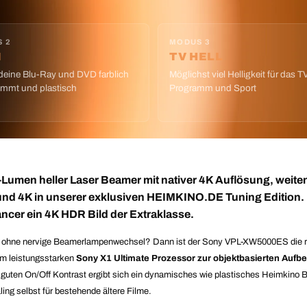
 2
MODUS 3
M
TV HELL
deine Blu-Ray und DVD farblich
Möglichst viel Helligkeit für das T
immt und plastisch
Programm und Sport
I-Lumen
heller Laser
Beamer mit nativer 4K Auflösung, weit
und 4K in unserer exklusiven HEIMKINO.DE Tuning Edition.
cer ein 4K HDR Bild der Extraklasse.
e ohne nervige Beamerlampenwechsel? Dann ist der Sony VPL-XW5000ES die rich
em leistungsstarken
Sony X1 Ultimate Prozessor zur objektbasierten Aufbe
uten On/Off Kontrast ergibt sich ein dynamisches wie plastisches Heimkino Bild.
g selbst für bestehende ältere Filme.