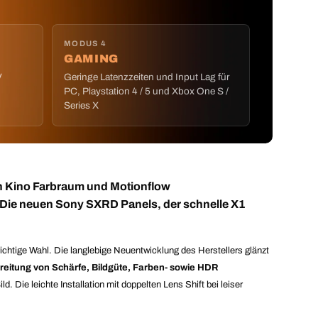
MODUS 4
GAMING
V
Geringe Latenzzeiten und Input Lag für
PC, Playstation 4 / 5 und Xbox One S /
Series X
en Kino Farbraum und Motionflow
 Die neuen Sony SXRD Panels, der schnelle X1
tige Wahl. Die langlebige Neuentwicklung des Herstellers glänzt
reitung von Schärfe, Bildgüte, Farben- sowie HDR
 Die leichte Installation mit doppelten Lens Shift bei leiser