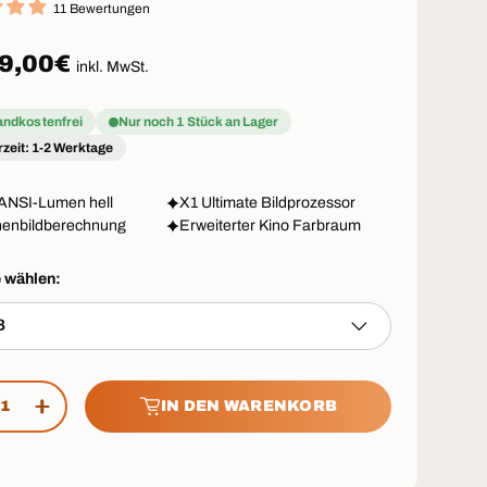
11 Bewertungen
aler Preis
9,00€
inkl. MwSt.
andkostenfrei
Nur noch 1 Stück an Lager
rzeit: 1-2 Werktage
ANSI-Lumen hell
X1 Ultimate Bildprozessor
henbildberechnung
Erweiterter Kino Farbraum
e wählen:
ß
IN DEN WARENKORB
GE VERRINGERN
MENGE ERHÖHEN