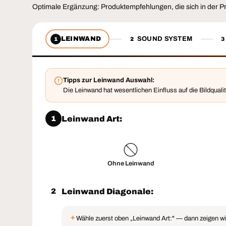
Optimale Ergänzung: Produktempfehlungen, die sich in der P
LEINWAND
SOUND SYSTEM
1
2
3
Tipps zur Leinwand Auswahl:
Die Leinwand hat wesentlichen Einfluss auf die Bildqual
Leinwand Art:
1
Ohne Leinwand
Leinwand Diagonale:
2
✦
Wähle zuerst oben „Leinwand Art:" — dann zeigen wi