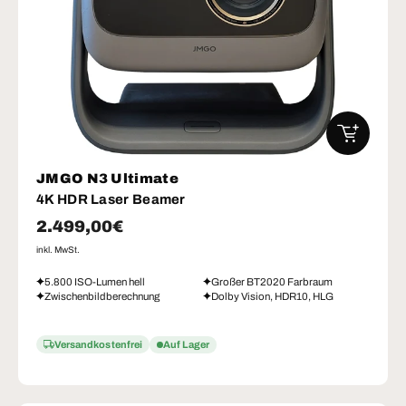
IN DEN W
JMGO N3 Ultimate
4K HDR Laser Beamer
Normaler Preis
2.499,00€
inkl. MwSt.
5.800 ISO-Lumen hell
Großer BT2020 Farbraum
Zwischenbildberechnung
Dolby Vision, HDR10, HLG
Versandkostenfrei
Auf Lager