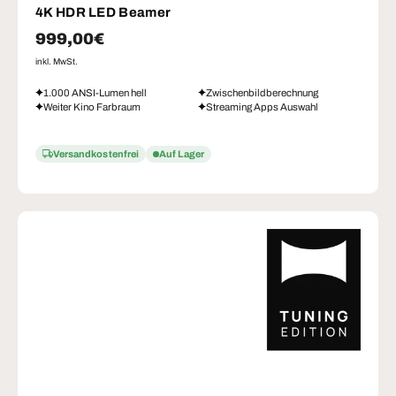
4K HDR LED Beamer
Normaler Preis
999,00€
inkl. MwSt.
1.000 ANSI-Lumen hell
Zwischenbildberechnung
Weiter Kino Farbraum
Streaming Apps Auswahl
Versandkostenfrei
Auf Lager