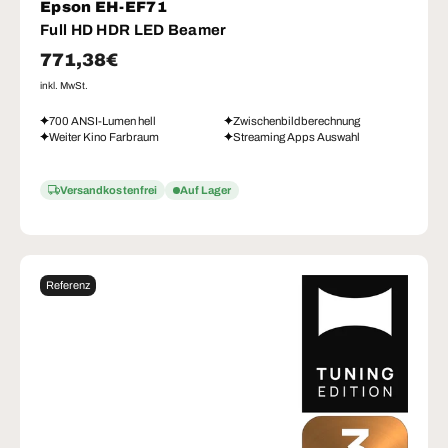
Epson EH-EF71
Full HD HDR LED Beamer
Normaler Preis
771,38€
inkl. MwSt.
700 ANSI-Lumen hell
Zwischenbildberechnung
Weiter Kino Farbraum
Streaming Apps Auswahl
Versandkostenfrei
Auf Lager
Referenz