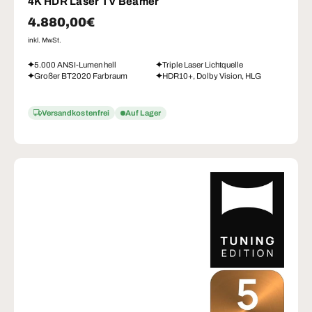
4K HDR Laser TV Beamer
Normaler Preis
4.880,00€
inkl. MwSt.
5.000 ANSI-Lumen hell
Triple Laser Lichtquelle
Großer BT2020 Farbraum
HDR10+, Dolby Vision, HLG
Versandkostenfrei
Auf Lager