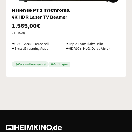
Hisense PT1 TriChroma
4K HDR Laser TV Beamer
Normaler Preis
1.565,00€
inkl. MwSt.
2.500 ANSI-Lumen hell
Triple Laser Lichtquelle
Smart Streaming Apps
HDR10+, HLG, Dolby Vision
Versandkostenfrei
Auf Lager