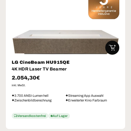
IN DEN W
LG CineBeam HU915QE
4K HDR Laser TV Beamer
Normaler Preis
2.054,30€
inkl. MwSt.
3.700 ANSI-Lumen hell
Streaming App Auswahl
Zwischenbildberechnung
Erweiterter Kino Farbraum
Versandkostenfrei
Auf Lager