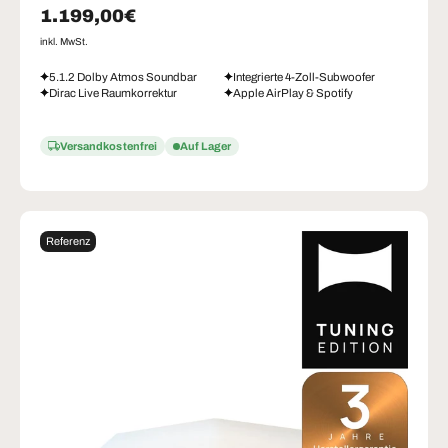
Normaler Preis
1.199,00€
inkl. MwSt.
5.1.2 Dolby Atmos Soundbar
Integrierte 4-Zoll-Subwoofer
Dirac Live Raumkorrektur
Apple AirPlay & Spotify
Versandkostenfrei
Auf Lager
Referenz