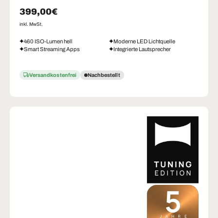
Normaler Preis
399,00€
inkl. MwSt.
460 ISO-Lumen hell
Moderne LED Lichtquelle
Smart Streaming Apps
Integrierte Lautsprecher
Versandkostenfrei
Nachbestellt