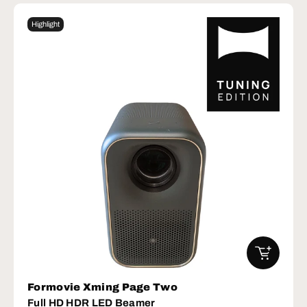
Highlight
IN DEN W
Formovie Xming Page Two
Full HD HDR LED Beamer