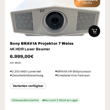
IN DEN W
Sony BRAVIA Projektor 7 Weiss
4K HDR Laser Beamer
Normaler Preis
6.999,00€
inkl. MwSt.
2.200 ANSI-Lumen hell
BRAVIA XR-Bildprozessor
Zwischenbildberechnung
Erweiterter Kino Farbraum
Varianten verfügbar
Versandkostenfrei
Nur noch 2 Stück an Lager