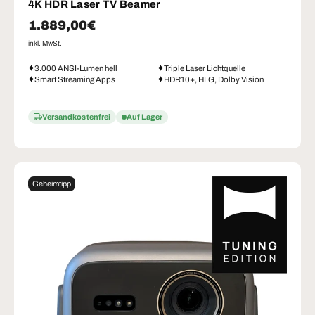
4K HDR Laser TV Beamer
Normaler Preis
1.889,00€
inkl. MwSt.
3.000 ANSI-Lumen hell
Triple Laser Lichtquelle
Smart Streaming Apps
HDR10+, HLG, Dolby Vision
Versandkostenfrei
Auf Lager
Geheimtipp