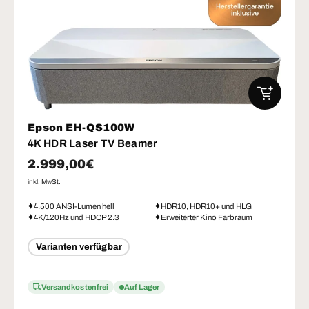
IN DEN W
Epson EH-QS100W
4K HDR Laser TV Beamer
Normaler Preis
2.999,00€
inkl. MwSt.
4.500 ANSI-Lumen hell
HDR10, HDR10+ und HLG
4K/120Hz und HDCP 2.3
Erweiterter Kino Farbraum
Varianten verfügbar
Versandkostenfrei
Auf Lager