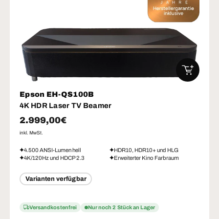
IN DEN W
Epson EH-QS100B
4K HDR Laser TV Beamer
Normaler Preis
2.999,00€
inkl. MwSt.
4.500 ANSI-Lumen hell
HDR10, HDR10+ und HLG
4K/120Hz und HDCP 2.3
Erweiterter Kino Farbraum
Varianten verfügbar
Versandkostenfrei
Nur noch 2 Stück an Lager