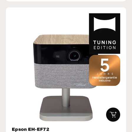
IN DEN W
Epson EH-EF72