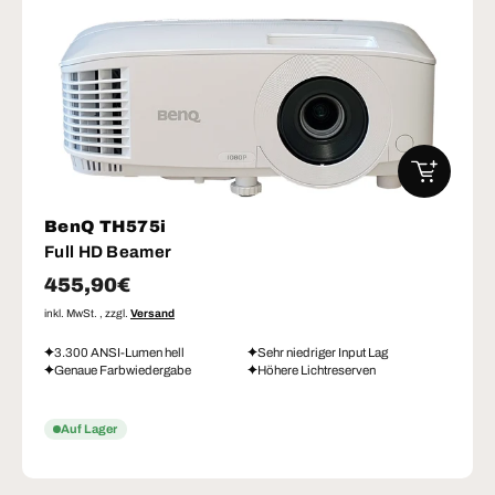
IN DEN W
BenQ TH575i
Full HD Beamer
Normaler Preis
455,90€
inkl. MwSt. , zzgl.
Versand
3.300 ANSI-Lumen hell
Sehr niedriger Input Lag
Genaue Farbwiedergabe
Höhere Lichtreserven
Auf Lager