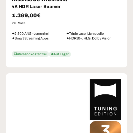
4K HDR Laser Beamer
Normaler Preis
1.369,00€
inkl. MwSt.
2.500 ANSI-Lumen hell
Triple Laser Lichtquelle
Smart Streaming Apps
HDR10+, HLG, Dolby Vision
Versandkostenfrei
Auf Lager