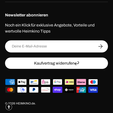
Newsletter abonnieren
Noch ein Klick für exklusive Angebote, Vorteile und
wertvolle Heimkino Tipps
E-Mail
ABONNI
Kaufvertrag widerrufen
Zahlungsmethoden
© 2026
HEIMKINO.de
.