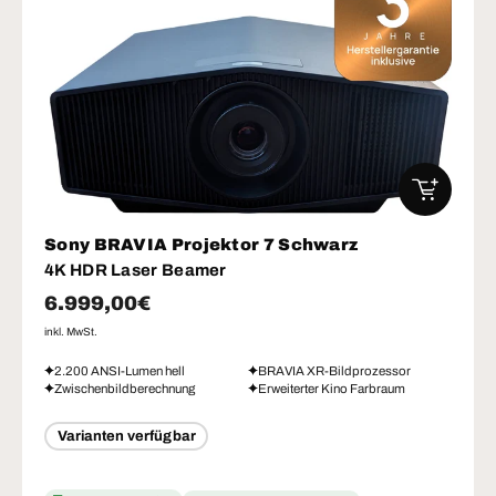
IN DEN W
Sony BRAVIA Projektor 7 Schwarz
4K HDR Laser Beamer
Normaler Preis
6.999,00€
inkl. MwSt.
2.200 ANSI-Lumen hell
BRAVIA XR-Bildprozessor
Zwischenbildberechnung
Erweiterter Kino Farbraum
Varianten verfügbar