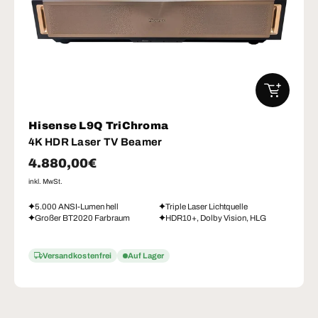
IN DEN W
Hisense L9Q TriChroma
4K HDR Laser TV Beamer
Normaler Preis
4.880,00€
inkl. MwSt.
5.000 ANSI-Lumen hell
Triple Laser Lichtquelle
Großer BT2020 Farbraum
HDR10+, Dolby Vision, HLG
Versandkostenfrei
Auf Lager