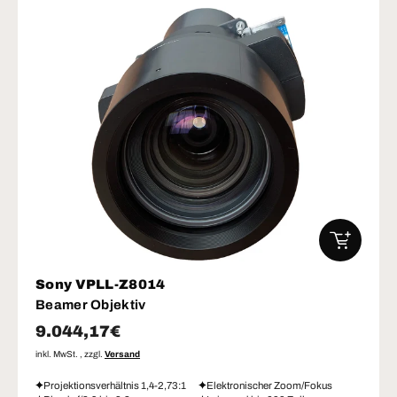
IN DEN W
Sony VPLL-Z8014
Beamer Objektiv
Normaler Preis
9.044,17€
inkl. MwSt. , zzgl.
Versand
Projektionsverhältnis 1,4-2,73:1
Elektronischer Zoom/Fokus