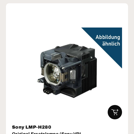
IN DEN W
Sony LMP-H280