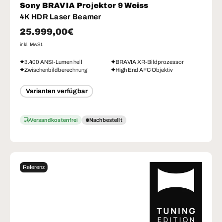
Sony BRAVIA Projektor 9 Weiss
4K HDR Laser Beamer
Normaler Preis
25.999,00€
inkl. MwSt.
3.400 ANSI-Lumen hell
BRAVIA XR-Bildprozessor
Zwischenbildberechnung
High End AFC Objektiv
Varianten verfügbar
Versandkostenfrei
Nachbestellt
Referenz