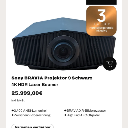
IN DEN W
Sony BRAVIA Projektor 9 Schwarz
4K HDR Laser Beamer
Normaler Preis
25.999,00€
inkl. MwSt.
3.400 ANSI-Lumen hell
BRAVIA XR-Bildprozessor
Zwischenbildberechnung
High End AFC Objektiv
Varianten verfügbar