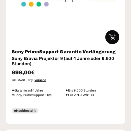
IN DEN W
Sony PrimeSupport Garantie Verlängerung
Sony Bravia Projektor 9 (auf 4 Jahre oder 9.600
Stunden)
Normaler Preis
999,00€
inkl. MwSt. , zzgl.
Versand
Garantie auf 4 Jahre
Bis 9.600 Stunden
Sony PrimeSupport Elite
Für VPL-XW8100
Nachbestellt