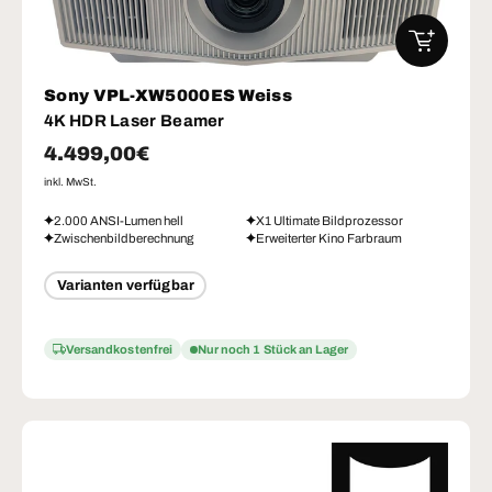
IN DEN W
Sony VPL-XW5000ES Weiss
4K HDR Laser Beamer
Normaler Preis
4.499,00€
inkl. MwSt.
2.000 ANSI-Lumen hell
X1 Ultimate Bildprozessor
Zwischenbildberechnung
Erweiterter Kino Farbraum
Varianten verfügbar
Versandkostenfrei
Nur noch 1 Stück an Lager