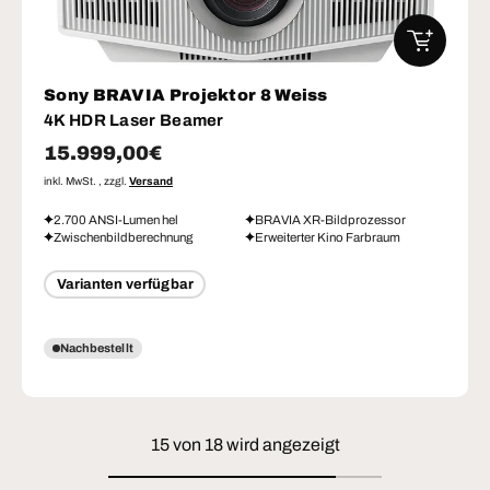
IN DEN W
Sony BRAVIA Projektor 8 Weiss
4K HDR Laser Beamer
Normaler Preis
15.999,00€
inkl. MwSt. , zzgl.
Versand
2.700 ANSI-Lumen hel
BRAVIA XR-Bildprozessor
Zwischenbildberechnung
Erweiterter Kino Farbraum
Varianten verfügbar
Nachbestellt
15 von 18 wird angezeigt