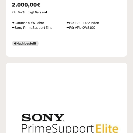
Normaler Preis
2.000,00€
inkl. MwSt. , zzgl.
Versand
Garantie auf 5 Jahre
Bis 12.000 Stunden
Sony PrimeSupport Elite
Für VPL-XW8100
Nachbestellt