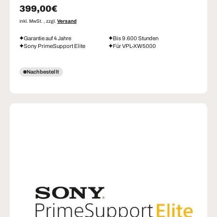
Normaler Preis
399,00€
inkl. MwSt. , zzgl.
Versand
Garantie auf 4 Jahre
Bis 9.600 Stunden
Sony PrimeSupport Elite
Für VPL-XW5000
Nachbestellt