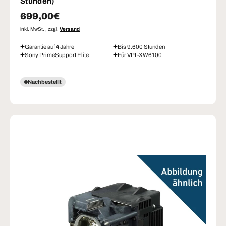
Stunden)
Normaler Preis
699,00€
inkl. MwSt. , zzgl.
Versand
Garantie auf 4 Jahre
Bis 9.600 Stunden
Sony PrimeSupport Elite
Für VPL-XW6100
Nachbestellt