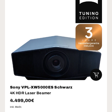
IN DEN W
Sony VPL-XW5000ES Schwarz
4K HDR Laser Beamer
Normaler Preis
4.499,00€
inkl. MwSt.