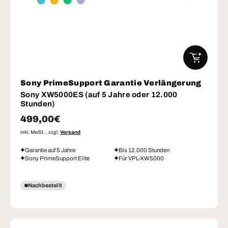
IN DEN W
Sony PrimeSupport Garantie Verlängerung
Sony XW5000ES (auf 5 Jahre oder 12.000
Stunden)
Normaler Preis
499,00€
inkl. MwSt. , zzgl.
Versand
Garantie auf 5 Jahre
Bis 12.000 Stunden
Sony PrimeSupport Elite
Für VPL-XW5000
Nachbestellt