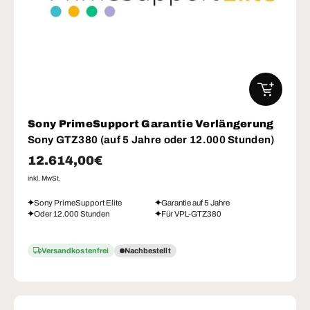
IN DEN W
Sony PrimeSupport Garantie Verlängerung
Sony GTZ380 (auf 5 Jahre oder 12.000 Stunden)
Normaler Preis
12.614,00€
inkl. MwSt.
Sony PrimeSupport Elite
Garantie auf 5 Jahre
Oder 12.000 Stunden
Für VPL-GTZ380
Versandkostenfrei
Nachbestellt