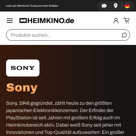
Land/Re
↵
↵
↵
↵
Zum Inhalt springen
Zum Menü springen
Fußzeile springen
Barrierefreiheits-Widget öffnen
Lust auf Heimkino? Zuhause mehr Erleben
DIREKT ZUM INHALT
Menü
Einlogge
Ein
Suchen
Suche
Sony
Sony, 1946 gegründet, zählt heute zu den größten
japanischen Elektronikkonzernen. Der Erfinder der
PlayStation ist seit Jahren mit großem Erfolg auch im
Heimkinobereich aktiv. Dabei weiß Sony seit jeher mit
Innovationen und Top-Qualität aufzuwarten: Ein großer