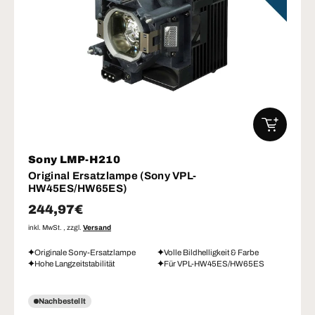
IN DEN W
Sony LMP-H210
Original Ersatzlampe (Sony VPL-
HW45ES/HW65ES)
Normaler Preis
244,97€
inkl. MwSt. , zzgl.
Versand
Originale Sony-Ersatzlampe
Volle Bildhelligkeit & Farbe
Hohe Langzeitstabilität
Für VPL-HW45ES/HW65ES
Nachbestellt