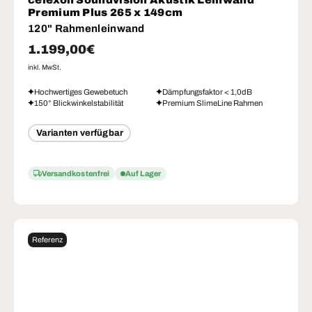
celexon Soundvision Akustik Leinwand
Premium Plus 265 x 149cm
120" Rahmenleinwand
Normaler Preis
1.199,00€
inkl. MwSt.
Hochwertiges Gewebetuch
Dämpfungsfaktor < 1,0dB
150° Blickwinkelstabilität
Premium SlimeLine Rahmen
Varianten verfügbar
Versandkostenfrei
Auf Lager
Referenz