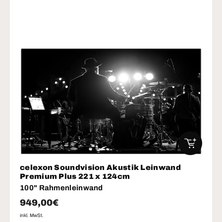
IN DEN W
celexon Soundvision Akustik Leinwand
Premium Plus 221 x 124cm
100" Rahmenleinwand
Normaler Preis
949,00€
inkl. MwSt.