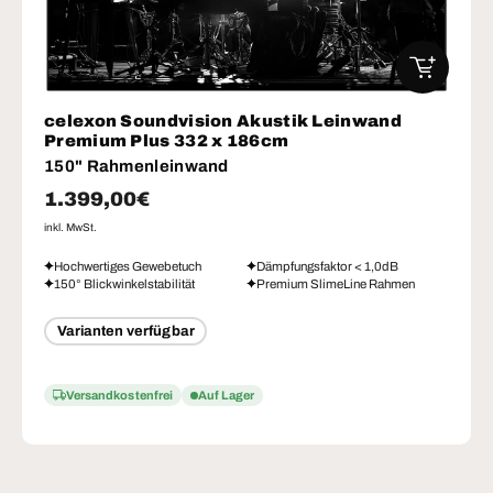
IN DEN W
celexon Soundvision Akustik Leinwand
Premium Plus 332 x 186cm
150" Rahmenleinwand
Normaler Preis
1.399,00€
inkl. MwSt.
Hochwertiges Gewebetuch
Dämpfungsfaktor < 1,0dB
150° Blickwinkelstabilität
Premium SlimeLine Rahmen
Varianten verfügbar
Versandkostenfrei
Auf Lager