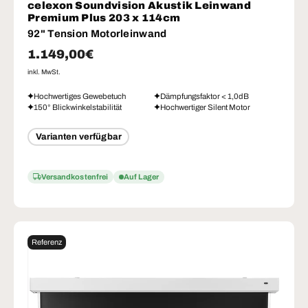
celexon Soundvision Akustik Leinwand
Premium Plus 203 x 114cm
92" Tension Motorleinwand
Normaler Preis
1.149,00€
inkl. MwSt.
Hochwertiges Gewebetuch
Dämpfungsfaktor < 1,0dB
150° Blickwinkelstabilität
Hochwertiger Silent Motor
Varianten verfügbar
Versandkostenfrei
Auf Lager
Referenz