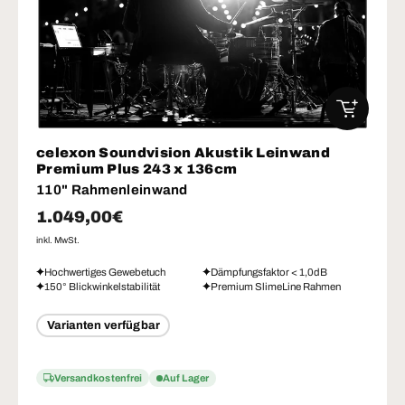
IN DEN W
celexon Soundvision Akustik Leinwand
Premium Plus 243 x 136cm
110" Rahmenleinwand
Normaler Preis
1.049,00€
inkl. MwSt.
Hochwertiges Gewebetuch
Dämpfungsfaktor < 1,0dB
150° Blickwinkelstabilität
Premium SlimeLine Rahmen
Varianten verfügbar
Versandkostenfrei
Auf Lager