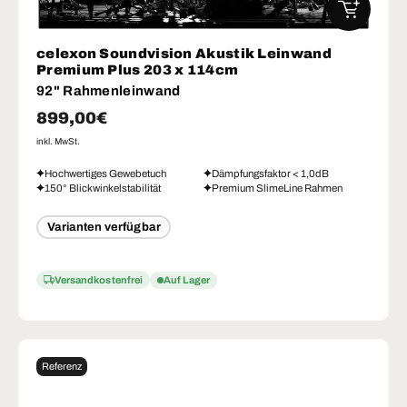
IN DEN W
celexon Soundvision Akustik Leinwand
Premium Plus 203 x 114cm
92" Rahmenleinwand
Normaler Preis
899,00€
inkl. MwSt.
Hochwertiges Gewebetuch
Dämpfungsfaktor < 1,0dB
150° Blickwinkelstabilität
Premium SlimeLine Rahmen
Varianten verfügbar
Versandkostenfrei
Auf Lager
Referenz