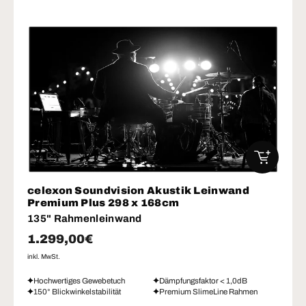
IN DEN W
celexon Soundvision Akustik Leinwand
Premium Plus 298 x 168cm
135" Rahmenleinwand
Normaler Preis
1.299,00€
inkl. MwSt.
Hochwertiges Gewebetuch
Dämpfungsfaktor < 1,0dB
150° Blickwinkelstabilität
Premium SlimeLine Rahmen