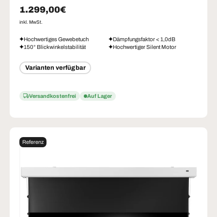
Normaler Preis
1.299,00€
inkl. MwSt.
Hochwertiges Gewebetuch
Dämpfungsfaktor < 1,0dB
150° Blickwinkelstabilität
Hochwertiger Silent Motor
Varianten verfügbar
Versandkostenfrei
Auf Lager
Referenz