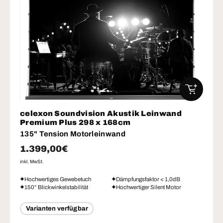
IN DEN W
celexon Soundvision Akustik Leinwand
Premium Plus 298 x 168cm
135" Tension Motorleinwand
Normaler Preis
1.399,00€
inkl. MwSt.
Hochwertiges Gewebetuch
Dämpfungsfaktor < 1,0dB
150° Blickwinkelstabilität
Hochwertiger Silent Motor
Varianten verfügbar