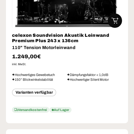
IN DEN W
celexon Soundvision Akustik Leinwand
Premium Plus 243 x 136cm
110" Tension Motorleinwand
Normaler Preis
1.249,00€
inkl. MwSt.
Hochwertiges Gewebetuch
Dämpfungsfaktor < 1,0dB
150° Blickwinkelstabilität
Hochwertiger Silent Motor
Varianten verfügbar
Versandkostenfrei
Auf Lager