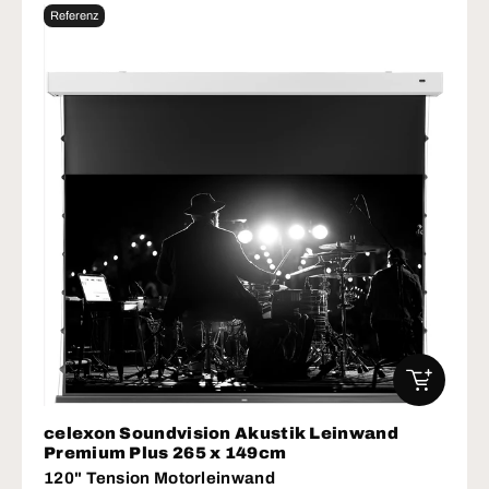
Referenz
IN DEN W
celexon Soundvision Akustik Leinwand
Premium Plus 265 x 149cm
120" Tension Motorleinwand