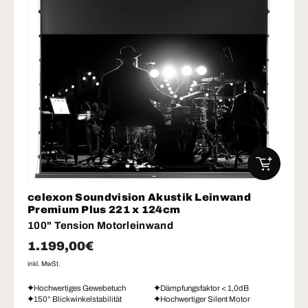
IN DEN W
celexon Soundvision Akustik Leinwand
Premium Plus 221 x 124cm
100" Tension Motorleinwand
Normaler Preis
1.199,00€
inkl. MwSt.
Hochwertiges Gewebetuch
Dämpfungsfaktor < 1,0dB
150° Blickwinkelstabilität
Hochwertiger Silent Motor