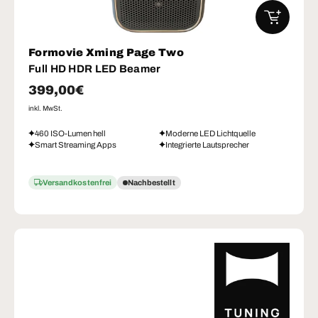
IN DEN W
Formovie Xming Page Two
Full HD HDR LED Beamer
Normaler Preis
399,00€
inkl. MwSt.
460 ISO-Lumen hell
Moderne LED Lichtquelle
Smart Streaming Apps
Integrierte Lautsprecher
Versandkostenfrei
Nachbestellt