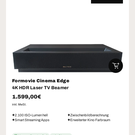
IN DEN W
Formovie Cinema Edge
4K HDR Laser TV Beamer
Normaler Preis
1.599,00€
inkl. MwSt.
2.100 ISO-Lumen hell
Zwischenbildberechnung
Smart Streaming Apps
Erweiterter Kino Farbraum