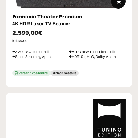
Formovie Theater Premium
4K HDR Laser TV Beamer
Normaler Preis
2.599,00€
inkl. MwSt.
2.200 ISO-Lumen hell
ALPD RGB Laser Lichtquelle
Smart Streaming Apps
HDR10+, HLG, Dolby Vision
Versandkostenfrei
Nachbestellt