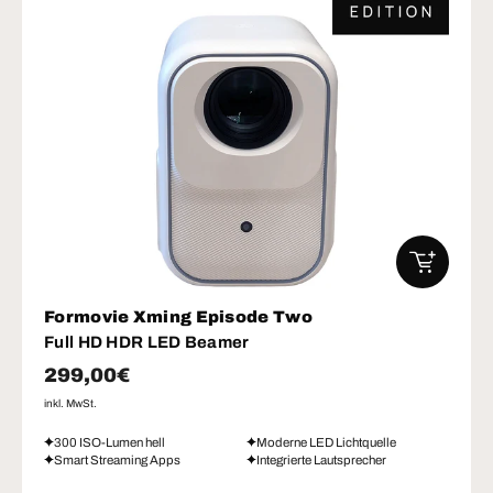
IN DEN W
Formovie Xming Episode Two
Full HD HDR LED Beamer
Normaler Preis
299,00€
inkl. MwSt.
300 ISO-Lumen hell
Moderne LED Lichtquelle
Smart Streaming Apps
Integrierte Lautsprecher