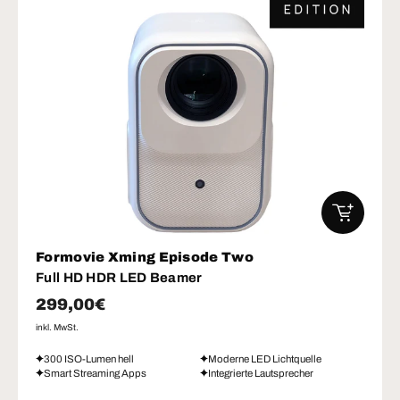
IN DEN W
Formovie Xming Episode Two
Full HD HDR LED Beamer
Normaler Preis
299,00€
inkl. MwSt.
300 ISO-Lumen hell
Moderne LED Lichtquelle
Smart Streaming Apps
Integrierte Lautsprecher