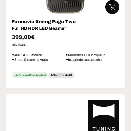
IN DEN W
Formovie Xming Page Two
Full HD HDR LED Beamer
Normaler Preis
399,00€
inkl. MwSt.
460 ISO-Lumen hell
Moderne LED Lichtquelle
Smart Streaming Apps
Integrierte Lautsprecher
Versandkostenfrei
Nachbestellt