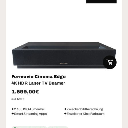
IN DEN W
Formovie Cinema Edge
4K HDR Laser TV Beamer
Normaler Preis
1.599,00€
inkl. MwSt.
2.100 ISO-Lumen hell
Zwischenbildberechnung
Smart Streaming Apps
Erweiterter Kino Farbraum