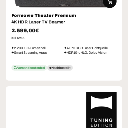
Formovie Theater Premium
4K HDR Laser TV Beamer
Normaler Preis
2.599,00€
inkl. MwSt.
2.200 ISO-Lumen hell
ALPD RGB Laser Lichtquelle
Smart Streaming Apps
HDR10+, HLG, Dolby Vision
Versandkostenfrei
Nachbestellt