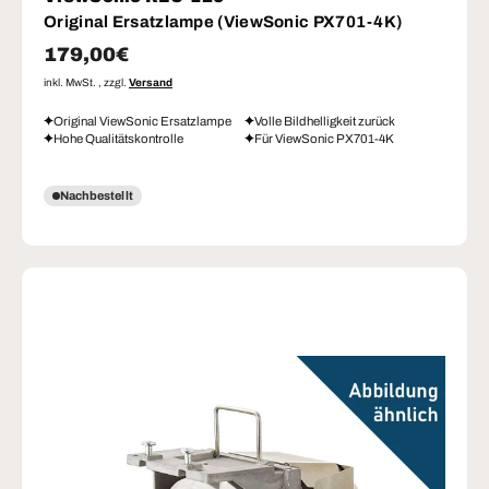
Original Ersatzlampe (ViewSonic PX701-4K)
Normaler Preis
179,00€
inkl. MwSt. , zzgl.
Versand
Original ViewSonic Ersatzlampe
Volle Bildhelligkeit zurück
Hohe Qualitätskontrolle
Für ViewSonic PX701-4K
Nachbestellt