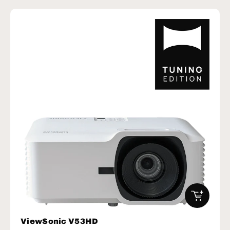
IN DEN W
ViewSonic V53HD