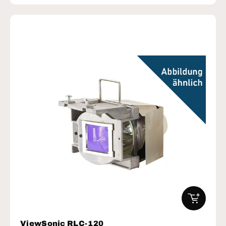
IN DEN W
ViewSonic RLC-120