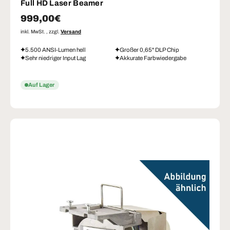
Full HD Laser Beamer
Normaler Preis
999,00€
inkl. MwSt. , zzgl.
Versand
5.500 ANSI-Lumen hell
Großer 0,65" DLP Chip
Sehr niedriger Input Lag
Akkurate Farbwiedergabe
Auf Lager