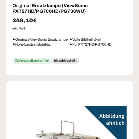
Original Ersatzlampe (ViewSonic
PX727HD/PG706HD/PG706WU)
Normaler Preis
246,10€
inkl. MwSt.
Originale ViewSonic Ersatzlampe
Volle Bildhelligkeit
Hohe Langzeitstabilität
Für PX727HD/PG706HD
Versandkostenfrei
Nachbestellt