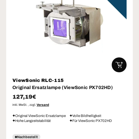
IN DEN W
ViewSonic RLC-115
Original Ersatzlampe (ViewSonic PX702HD)
Normaler Preis
127,19€
inkl. MwSt. , zzgl.
Versand
Original ViewSonic Ersatzlampe
Volle Bildhelligkeit
Hohe Langzeitstabilität
Für ViewSonic PX702HD
Nachbestellt