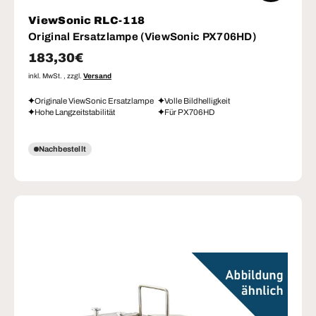
ViewSonic RLC-118
Original Ersatzlampe (ViewSonic PX706HD)
Normaler Preis
183,30€
inkl. MwSt. , zzgl.
Versand
Originale ViewSonic Ersatzlampe
Volle Bildhelligkeit
Hohe Langzeitstabilität
Für PX706HD
Nachbestellt