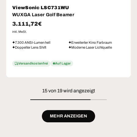
ViewSonic LSC731WU
WUXGA Laser Golf Beamer
Normaler Preis
3.111,72€
inkl. MwSt.
7.300 ANSI-Lumen hell
Erweiterter Kino Farbraum
Doppelter Lens Shift
Moderne Laser Lichtquelle
Versandkostenfrei
Auf Lager
15 von 19 wird angezeigt
MEHR ANZEIGEN