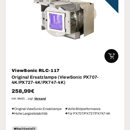
IN DEN W
ViewSonic RLC-117
Original Ersatzlampe (ViewSonic PX707-
4K/PX727-4K/PX747-4K)
Normaler Preis
258,99€
inkl. MwSt. , zzgl.
Versand
Original ViewSonic Ersatzlampe
Volle Bildperformance
Hohe Langzeitstabilität
Für PX707/PX727/PX747-4K
Nachbestellt