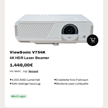
IN DEN W
ViewSonic V754K
4K HDR Laser Beamer
Normaler Preis
1.449,00€
inkl. MwSt. , zzgl.
Versand
4.000 ANSI-Lumen hell
Erweiterter Kino Farbraum
Sehr niedriger Input Lag
Moderne Laser Lichtquelle
Auf Lager