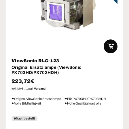
IN DEN W
ViewSonic RLC-123
Original Ersatzlampe (ViewSonic
PX703HD/PX703HDH)
Normaler Preis
223,72€
inkl. MwSt. , zzgl.
Versand
Original ViewSonic Ersatzlampe
Für PX703HD/PX703HDH
Volle Bildhelligkeit
Hohe Qualitätskontrolle
Nachbestellt