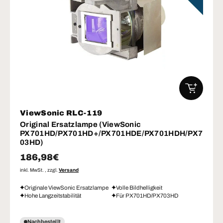
IN DEN W
ViewSonic RLC-119
Original Ersatzlampe (ViewSonic
PX701HD/PX701HD+/PX701HDE/PX701HDH/PX7
03HD)
Normaler Preis
186,98€
inkl. MwSt. , zzgl.
Versand
Originale ViewSonic Ersatzlampe
Volle Bildhelligkeit
Hohe Langzeitstabilität
Für PX701HD/PX703HD
Nachbestellt