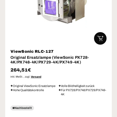
IN DEN W
ViewSonic RLC-127
Original Ersatzlampe (ViewSonic PX728-
4K/PX748-4K/PX729-4K/PX749-4K)
Normaler Preis
264,51€
inkl. MwSt. , zzgl.
Versand
Original ViewSonic Ersatzlampe
Volle Bildhelligkeit zurück
Hohe Qualitätskontrolle
Für PX728/PX748/PX729/PX749-
4K
Nachbestellt