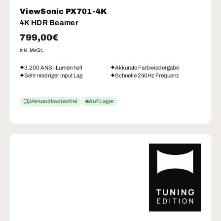
ViewSonic PX701-4K
4K HDR Beamer
Normaler Preis
799,00€
inkl. MwSt.
3.200 ANSI-Lumen hell
Akkurate Farbwiedergabe
Sehr niedriger Input Lag
Schnelle 240Hz Frequenz
Versandkostenfrei
Auf Lager