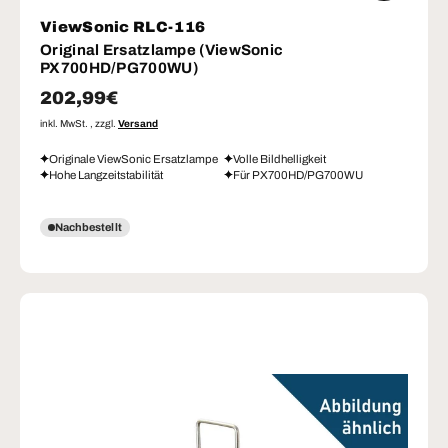
ViewSonic RLC-116
Original Ersatzlampe (ViewSonic
PX700HD/PG700WU)
Normaler Preis
202,99€
inkl. MwSt. , zzgl.
Versand
Originale ViewSonic Ersatzlampe
Volle Bildhelligkeit
Hohe Langzeitstabilität
Für PX700HD/PG700WU
Nachbestellt