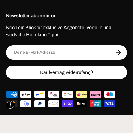
Newsletter abonnieren
Noch ein Klick für exklusive Angebote, Vorteile und
wertvolle Heimkino Tipps
E-Mail
ABONNI
Kaufvertrag widerrufen
Zahlungsmethoden
© 2026
HEIMKINO.de
.