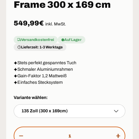
Frame 300 x 169 cm
Normaler Preis
549,99€
inkl. MwSt.
Versandkostenfrei
Auf Lager
Lieferzeit: 1-3 Werktage
Stets perfekt gespanntes Tuch
Schmaler Aluminiumrahmen
Gain-Faktor 1,2 Mattweiß
Einfaches Stecksystem
Variante wählen:
135 Zoll (300 x 169cm)
Anzahl
MENGE VERRINGERN
MENGE 