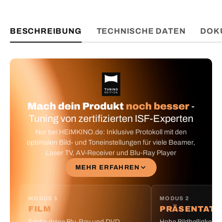
BESCHREIBUNG
TECHNISCHE DATEN
DOK
Mach dein Produkt
noch besser
-
Tuning von zertifizierten ISF-Experten
Nur bei HEIMKINO.de: Inklusive Protokoll mit den
optimalen Bild- und Toneinstellungen für viele Beamer,
Laser TV, AV-Receiver und Blu-Ray Player
MEHR ERFAHREN
MODUS 1
MODUS 2
FILM
PRÄSENTATI
Erlebe deine Blu-Ray und DVD
Hohe Bildhelligkeit m