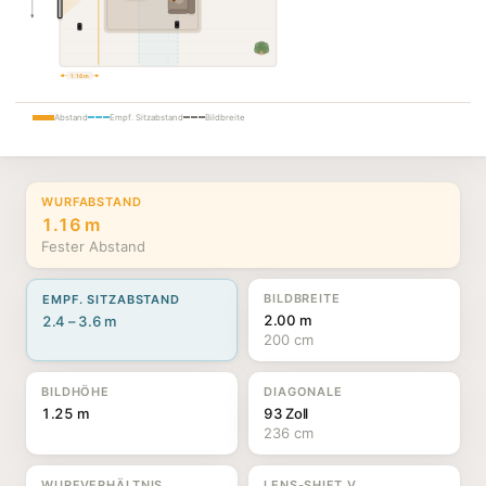
1.16 m
Abstand
Empf. Sitzabstand
Bildbreite
WURFABSTAND
1.16 m
Fester Abstand
BILDBREITE
EMPF. SITZABSTAND
2.00 m
2.4 – 3.6 m
200 cm
BILDHÖHE
DIAGONALE
1.25 m
93 Zoll
236 cm
WURFVERHÄLTNIS
LENS-SHIFT V