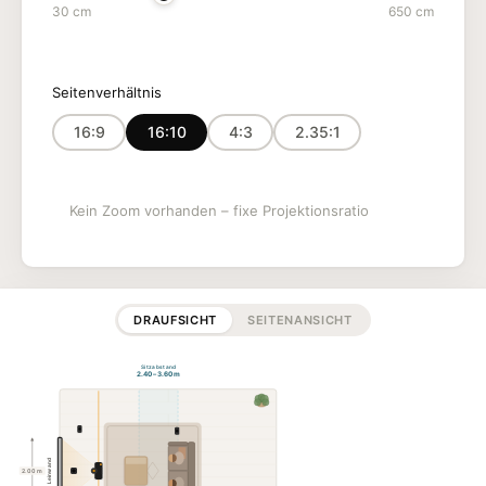
30 cm
650 cm
Seitenverhältnis
16:9
16:10
4:3
2.35:1
Kein Zoom vorhanden – fixe Projektionsratio
DRAUFSICHT
SEITENANSICHT
Sitzabstand
2.40 – 3.60 m
Leinwand
2.00 m