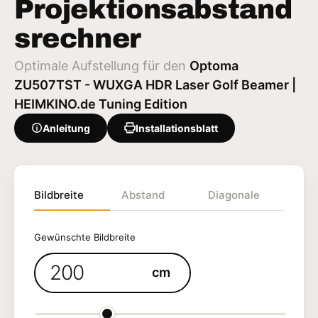
Projektionsabstand
srechner
Optimale Aufstellung für den
Optoma
ZU507TST - WUXGA HDR Laser Golf Beamer |
HEIMKINO.de Tuning Edition
Anleitung
Installationsblatt
Bildbreite
Abstand
Diagonale
Gewünschte Bildbreite
cm