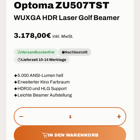
Optoma ZU507TST
WUXGA HDR Laser Golf Beamer
Normaler Preis
3.178,00€
inkl. MwSt.
Versandkostenfrei
Nachbestellt
Lieferzeit 10-14 Werktage
5.000 ANSI-Lumen hell
Erweiterter Kino Farbraum
HDR10 und HLG Support
Leichte Beamer Aufstellung
Anzahl
MENGE VERRINGERN
MENGE 
IN DEN WARENKORB