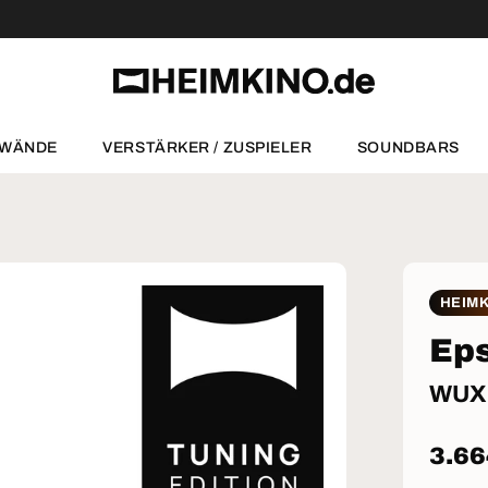
NWÄNDE
VERSTÄRKER / ZUSPIELER
SOUNDBARS
HEIMK
Ep
WUXG
Norm
3.66