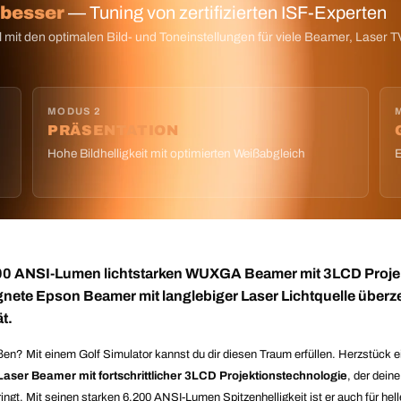
 besser
— Tuning von zertifizierten ISF-Experten
 mit den optimalen Bild- und Toneinstellungen für viele Beamer, Laser T
MODUS 2
PRÄSENTATION
Hohe Bildhelligkeit mit optimierten Weißabgleich
E
200 ANSI-Lumen lichtstarken WUXGA Beamer mit 3LCD Proje
ignete Epson Beamer mit langlebiger Laser Lichtquelle überz
t.
 Mit einem Golf Simulator kannst du dir diesen Traum erfüllen. Herzstück ein
Laser Beamer mit fortschrittlicher 3LCD Projektionstechnologie
, der dein
ingt. Mit seinen starken 6.200 ANSI-Lumen Spitzenhelligkeit ist er auch für h