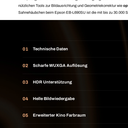
nützlichen Tools zur Bildausrichtung und Geometriekorrektur wie
op
Sahnehäubchen beim Epson EB-L690SU ist die mit bis zu 30.000 Stun
Technische Daten
Scharfe WUXGA Auflösung
HDR Unterstützung
Helle Bildwiedergabe
Erweiterter Kino Farbraum