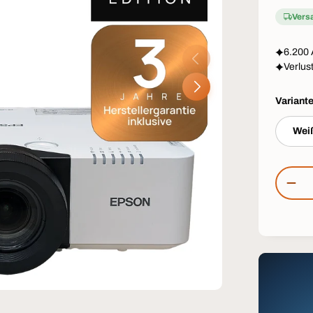
Vers
6.200 
VORHERIGE
Verlust
NÄCHSTE
Variant
Wei
Anzahl
MEN