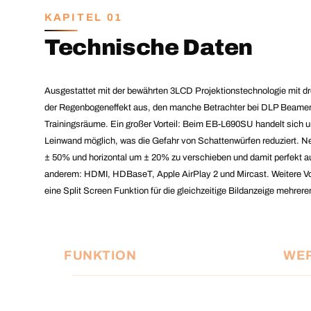
KAPITEL 01
Technische Daten
Ausgestattet mit der bewährten 3LCD Projektionstechnologie mit dr
der Regenbogeneffekt aus, den manche Betrachter bei DLP Beamer fe
Trainingsräume. Ein großer Vorteil: Beim EB-L690SU handelt sich 
Leinwand möglich, was die Gefahr von Schattenwürfen reduziert. Nebe
± 50% und horizontal um ± 20% zu verschieben und damit perfekt a
anderem: HDMI, HDBaseT, Apple AirPlay 2 und Mircast. Weitere Vor
eine Split Screen Funktion für die gleichzeitige Bildanzeige mehrer
FUNKTION
WER
Auflösung
WUX