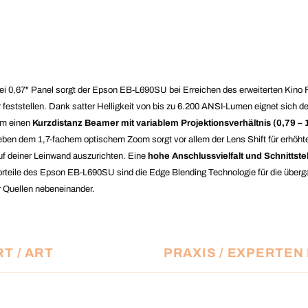
ei 0,67" Panel sorgt der Epson EB-L690SU bei Erreichen des erweiterten Kino 
ststellen. Dank satter Helligkeit von bis zu 6.200 ANSI-Lumen eignet sich de
um einen
Kurzdistanz Beamer mit variablem Projektionsverhältnis (0,79 – 
n dem 1,7-fachem optischem Zoom sorgt vor allem der Lens Shift für erhöhte Aufs
uf deiner Leinwand auszurichten. Eine
hohe Anschlussvielfalt und Schnittste
teile des Epson EB-L690SU sind die Edge Blending Technologie für die überga
er Quellen nebeneinander.
T / ART
PRAXIS / EXPERTEN
GA
WUXGA (nativ 1.920 x 1.200) m