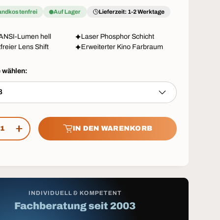
andkostenfrei
Auf Lager
Lieferzeit: 1-2 Werktage
ANSI-Lumen hell
Laser Phosphor Schicht
freier Lens Shift
Erweiterter Kino Farbraum
e wählen:
ß
IN DEN WARENKORB
GE VERRINGERN
MENGE ERHÖHEN
INDIVIDUELL & KOMPETENT
Fachberatung seit 2003