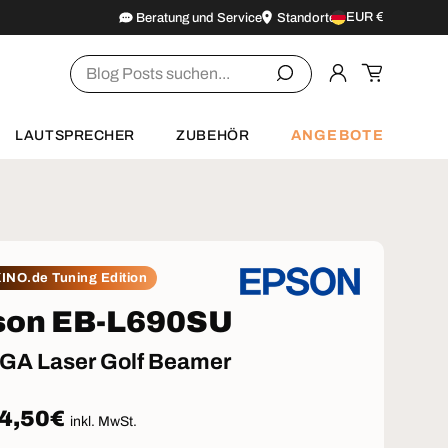
EUR €
Beratung und Service
Standorte
Land/Region
Suchen
Einloggen
Einkaufsw
ANGEBOTE
LAUTSPRECHER
ZUBEHÖR
INO.de Tuning Edition
son EB-L690SU
A Laser Golf Beamer
aler Preis
4,50€
inkl. MwSt.