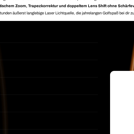
tischem Zoom, Trapezkorrektur und doppeltem Lens Shift ohne Schärfev
den äußerst langlebige Laser Lichtquelle, die jahrelangen Golfspaß bei dir z