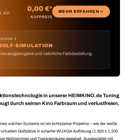
0,00 €*
MEHR ERFAHREN
V, AV-
AUFPREIS
MODUS 3
GOLF-SIMULATION
ine ausgewogene und natürliche Farbdarstellung
ktionstechnologie in unserer HEIMKINO.de Tuning
eugt durch seinen Kino Farbraum und verlustfreien,
es solchen Systems ist ein lichtstarker Projektor – wie der weiße
e virtuellen Golfplätze in scharfer WUXGA Auflösung (1.920 x 1.200
ellere Wohnzimmer und Trainingsräume geeignet. Ausgestattet mit