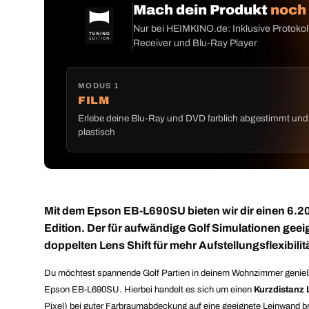
Mach dein Produkt
noch
Nur bei HEIMKINO.de: Inklusive Protokoll
Receiver und Blu-Ray Player
MODUS 1
FILM
Erlebe deine Blu-Ray und DVD farblich abgestimmt und
plastisch
Mit dem Epson EB-L690SU bieten wir dir einen 6.
Edition. Der für aufwändige Golf Simulationen gee
doppelten Lens Shift für mehr Aufstellungsflexibilitä
Du möchtest spannende Golf Partien in deinem Wohnzimmer genießen?
Epson EB-L690SU. Hierbei handelt es sich um einen
Kurzdistanz 
Pixel) bei guter Farbraumabdeckung auf eine geeignete Leinwand br