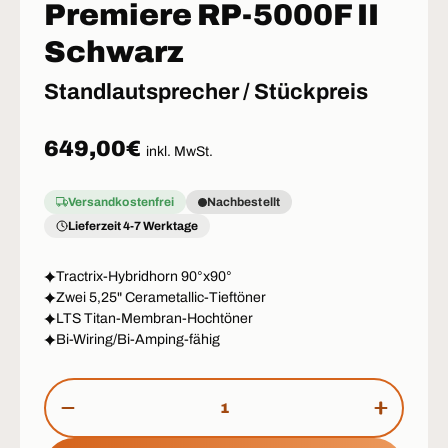
Premiere RP-5000F II
Schwarz
Standlautsprecher / Stückpreis
Normaler Preis
649,00€
inkl. MwSt.
Versandkostenfrei
Nachbestellt
Lieferzeit 4-7 Werktage
Tractrix-Hybridhorn 90°x90°
Zwei 5,25" Cerametallic-Tieftöner
LTS Titan-Membran-Hochtöner
Bi-Wiring/Bi-Amping-fähig
Anzahl
MENGE VERRINGERN
MENGE 