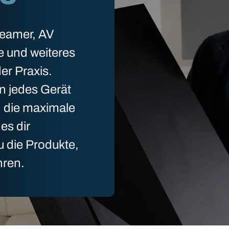
Beamer, AV
e und weiteres
er Praxis.
n jedes Gerät
n die maximale
es dir
u die Produkte,
hren.