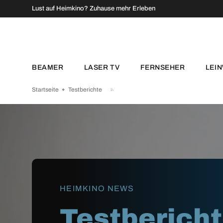
↵
↵
↵
↵
Zum Inhalt springen
Zum Menü springen
Fußzeile springen
Barrierefreiheits-Widget öffnen
Lust auf Heimkino? Zuhause mehr Erleben
DIREKT ZUM INHALT
BEAMER
LASER TV
FERNSEHER
LEI
Startseite
Testberichte
HEIMKINO NEWS
Testberich