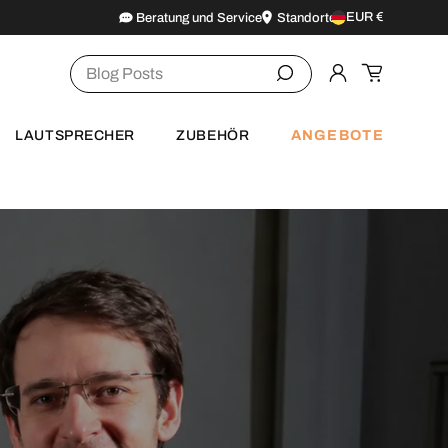
EUR €
Beratung und Service
Standorte
Land/Region
Suchen
Einloggen
Einkaufsw
ANGEBOTE
LAUTSPRECHER
ZUBEHÖR