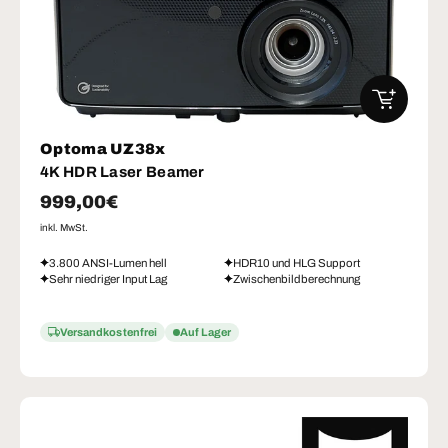
IN DEN W
Optoma UZ38x
4K HDR Laser Beamer
Normaler Preis
999,00€
inkl. MwSt.
3.800 ANSI-Lumen hell
HDR10 und HLG Support
Sehr niedriger Input Lag
Zwischenbildberechnung
Versandkostenfrei
Auf Lager