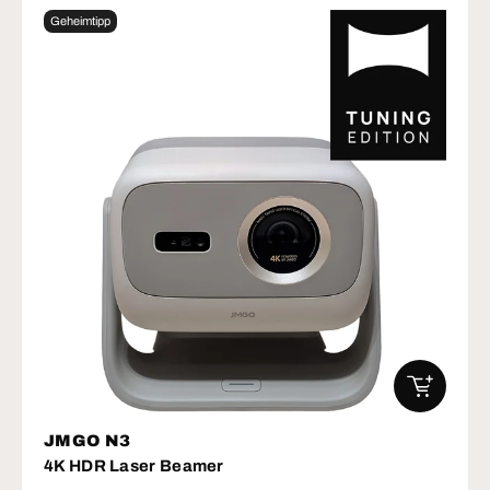
Geheimtipp
IN DEN W
JMGO N3
4K HDR Laser Beamer