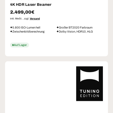
4K HDR Laser Beamer
Normaler Preis
2.499,00€
inkl. MwSt. , zzgl.
Versand
5.800 ISO-Lumen hell
Großer BT2020 Farbraum
Zwischenbildberechnung
Dolby Vision, HDR10, HLG
Auf Lager