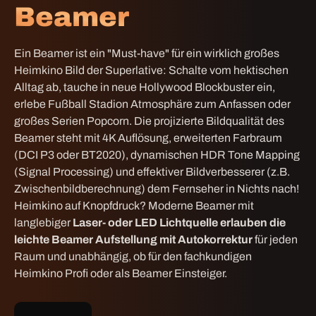
Beamer
Ein Beamer ist ein "Must-have" für ein wirklich großes
Heimkino Bild der Superlative: Schalte vom hektischen
Alltag ab, tauche in neue Hollywood Blockbuster ein,
erlebe Fußball Stadion Atmosphäre zum Anfassen oder
großes Serien Popcorn. D
ie projizierte Bildqualität des
Beamer steht mit 4K Auflösung, erweiterten Farbraum
(DCI P3 oder BT2020), dynamischen HDR Tone Mapping
(Signal Processing) und effektiver Bildverbesserer (z.B.
Zwischenbildberechnung) dem Fernseher in Nichts nach!
Heimkino auf Knopfdruck? Moderne Beamer mit
langlebiger
Laser- oder LED Lichtquelle erlauben die
leichte Beamer Aufstellung mit Autokorrektur
für jeden
Raum und unabhängig, ob für den fachkundigen
Heimkino Profi oder als Beamer Einsteiger.