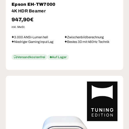
Epson EH-TW7000
4K HDR Beamer
Normaler Preis
947,90€
inkl. MwSt.
3.000 ANSI-Lumen hell
Zwischenbildberechnung
Niedriger Gaming Input Lag
Bestes 3D mit 480Hz Technik
Versandkostenfrei
Auf Lager