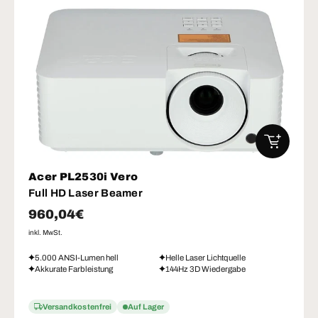
IN DEN W
Acer PL2530i Vero
Full HD Laser Beamer
Normaler Preis
960,04€
inkl. MwSt.
5.000 ANSI-Lumen hell
Helle Laser Lichtquelle
Akkurate Farbleistung
144Hz 3D Wiedergabe
Versandkostenfrei
Auf Lager