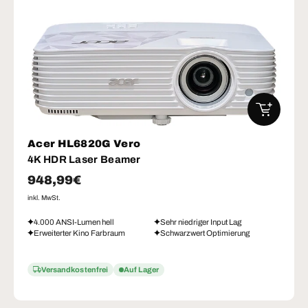
IN DEN W
Acer HL6820G Vero
4K HDR Laser Beamer
Normaler Preis
948,99€
inkl. MwSt.
4.000 ANSI-Lumen hell
Sehr niedriger Input Lag
Erweiterter Kino Farbraum
Schwarzwert Optimierung
Versandkostenfrei
Auf Lager