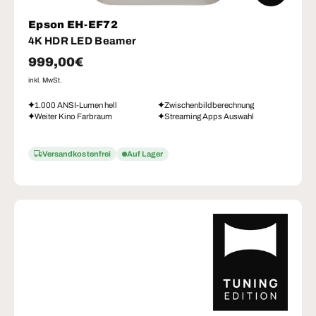
Epson EH-EF72
4K HDR LED Beamer
Normaler Preis
999,00€
inkl. MwSt.
1.000 ANSI-Lumen hell
Zwischenbildberechnung
Weiter Kino Farbraum
Streaming Apps Auswahl
Versandkostenfrei
Auf Lager