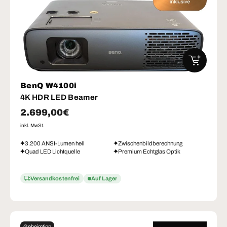
IN DEN W
BenQ W4100i
4K HDR LED Beamer
Normaler Preis
2.699,00€
inkl. MwSt.
3.200 ANSI-Lumen hell
Zwischenbildberechnung
Quad LED Lichtquelle
Premium Echtglas Optik
Versandkostenfrei
Auf Lager
Geheimtipp