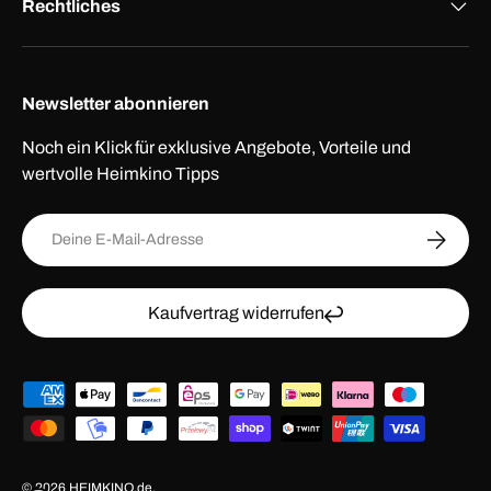
Rechtliches
Newsletter abonnieren
Noch ein Klick für exklusive Angebote, Vorteile und
wertvolle Heimkino Tipps
E-Mail
ABONNI
Kaufvertrag widerrufen
Zahlungsmethoden
© 2026
HEIMKINO.de
.