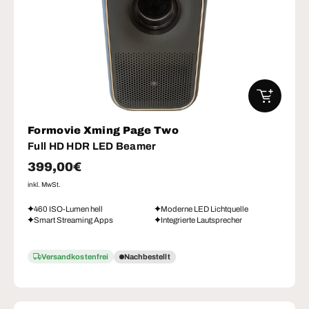
IN DEN W
Formovie Xming Page Two
Full HD HDR LED Beamer
Normaler Preis
399,00€
inkl. MwSt.
460 ISO-Lumen hell
Moderne LED Lichtquelle
Smart Streaming Apps
Integrierte Lautsprecher
Versandkostenfrei
Nachbestellt