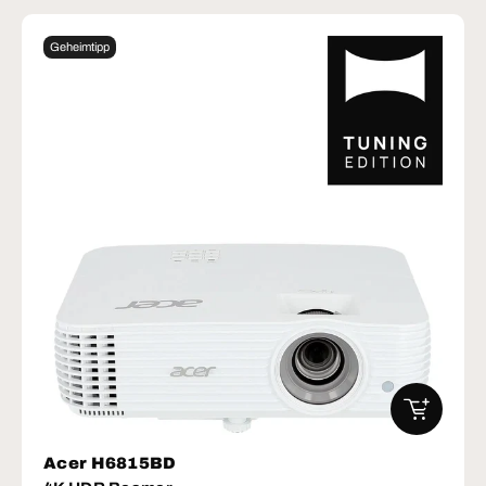
Geheimtipp
IN DEN W
Acer H6815BD