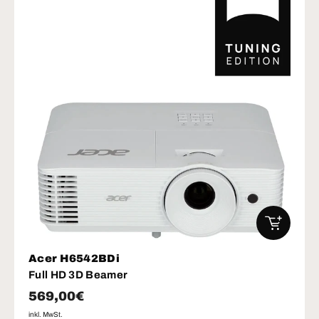
IN DEN W
Acer H6542BDi
Full HD 3D Beamer
Normaler Preis
569,00€
inkl. MwSt.