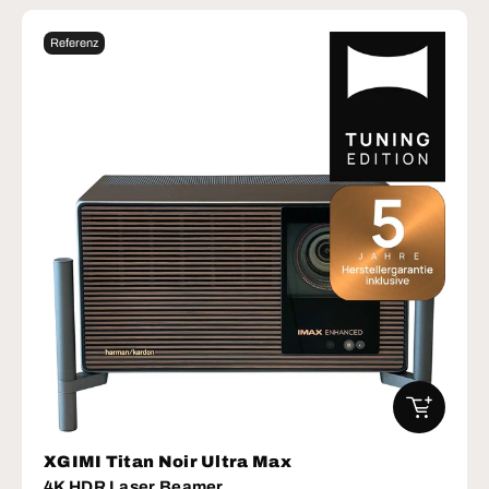
Referenz
IN DEN W
XGIMI Titan Noir Ultra Max
4K HDR Laser Beamer