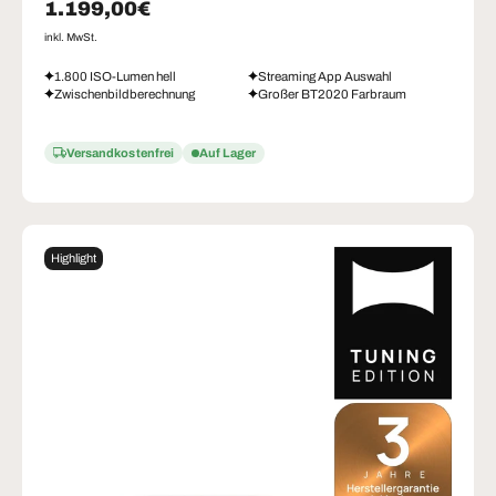
Normaler Preis
1.199,00€
inkl. MwSt.
1.800 ISO-Lumen hell
Streaming App Auswahl
Zwischenbildberechnung
Großer BT2020 Farbraum
Versandkostenfrei
Auf Lager
Highlight