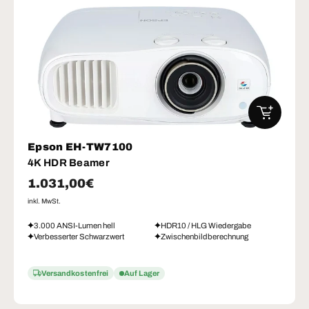
IN DEN W
Epson EH-TW7100
4K HDR Beamer
Normaler Preis
1.031,00€
inkl. MwSt.
3.000 ANSI-Lumen hell
HDR10 / HLG Wiedergabe
Verbesserter Schwarzwert
Zwischenbildberechnung
Versandkostenfrei
Auf Lager