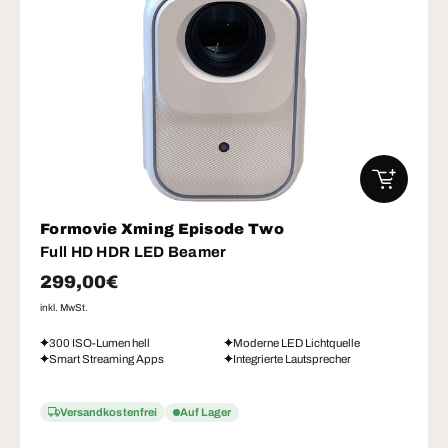
IN DEN W
Formovie Xming Episode Two
Full HD HDR LED Beamer
Normaler Preis
299,00€
inkl. MwSt.
300 ISO-Lumen hell
Moderne LED Lichtquelle
Smart Streaming Apps
Integrierte Lautsprecher
Versandkostenfrei
Auf Lager