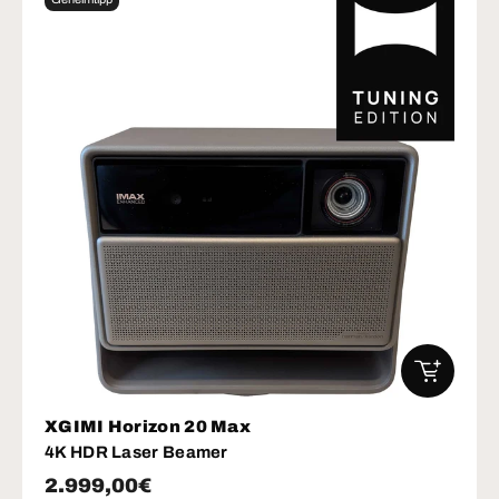
IN DEN W
XGIMI Horizon 20 Max
4K HDR Laser Beamer
Normaler Preis
2.999,00€