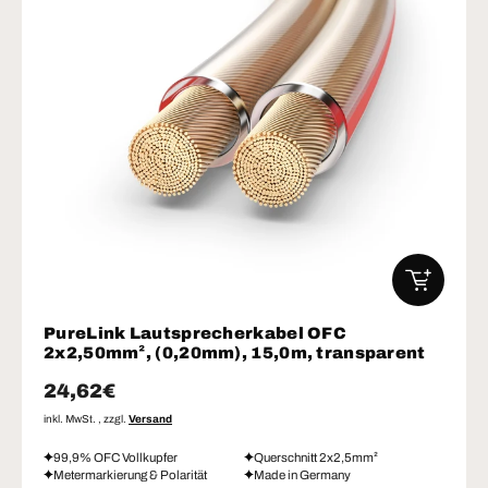
IN DEN W
PureLink Lautsprecherkabel OFC
2x2,50mm², (0,20mm), 15,0m, transparent
Normaler Preis
24,62€
inkl. MwSt. , zzgl.
Versand
99,9% OFC Vollkupfer
Querschnitt 2x2,5mm²
Metermarkierung & Polarität
Made in Germany