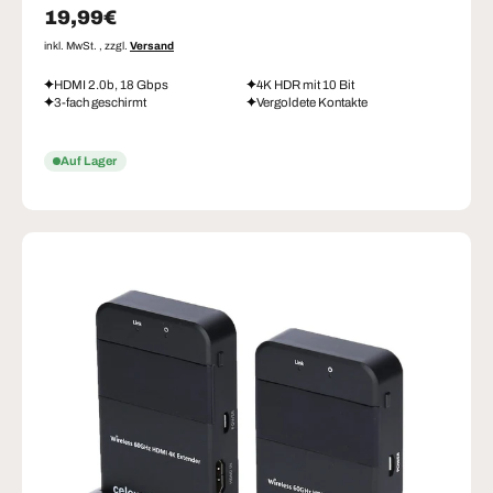
Normaler Preis
19,99€
inkl. MwSt. , zzgl.
Versand
HDMI 2.0b, 18 Gbps
4K HDR mit 10 Bit
3-fach geschirmt
Vergoldete Kontakte
Auf Lager