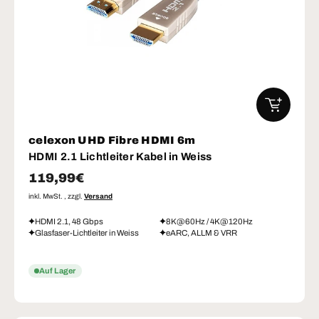
IN DEN W
celexon UHD Fibre HDMI 6m
HDMI 2.1 Lichtleiter Kabel in Weiss
Normaler Preis
119,99€
inkl. MwSt. , zzgl.
Versand
HDMI 2.1, 48 Gbps
8K@60Hz / 4K@120Hz
Glasfaser-Lichtleiter in Weiss
eARC, ALLM & VRR
Auf Lager