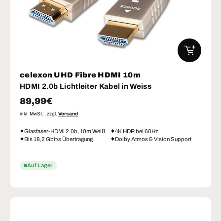
IN DEN W
celexon UHD Fibre HDMI 10m
HDMI 2.0b Lichtleiter Kabel in Weiss
Normaler Preis
89,99€
inkl. MwSt. , zzgl.
Versand
Glasfaser-HDMI 2.0b, 10m Weiß
4K HDR bei 60Hz
Bis 18,2 Gbit/s Übertragung
Dolby Atmos & Vision Support
Auf Lager