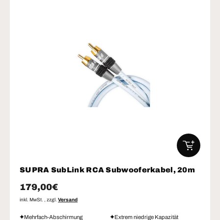
IN DEN W
SUPRA SubLink RCA Subwooferkabel, 20m
Normaler Preis
179,00€
inkl. MwSt. , zzgl.
Versand
Mehrfach-Abschirmung
Extrem niedrige Kapazität