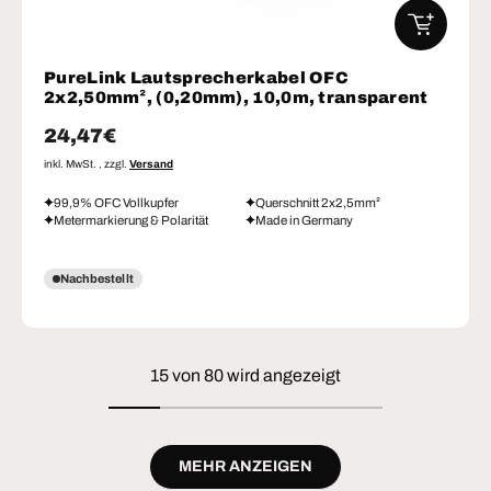
IN DEN W
PureLink Lautsprecherkabel OFC
2x2,50mm², (0,20mm), 10,0m, transparent
Normaler Preis
24,47€
inkl. MwSt. , zzgl.
Versand
99,9% OFC Vollkupfer
Querschnitt 2x2,5mm²
Metermarkierung & Polarität
Made in Germany
Nachbestellt
15 von 80 wird angezeigt
MEHR ANZEIGEN