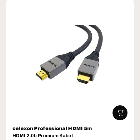
IN DEN W
celexon Professional HDMI 5m
HDMI 2.0b Premium Kabel