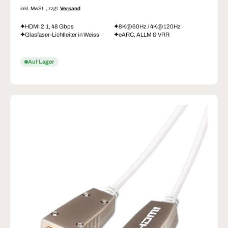
inkl. MwSt. , zzgl.
Versand
HDMI 2.1, 48 Gbps
8K@60Hz / 4K@120Hz
Glasfaser-Lichtleiter in Weiss
eARC, ALLM & VRR
Auf Lager