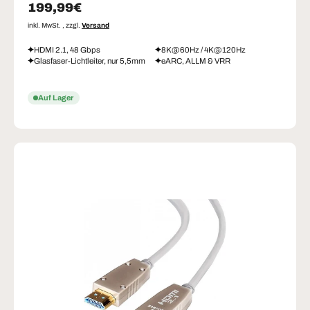
Normaler Preis
199,99€
inkl. MwSt. , zzgl.
Versand
HDMI 2.1, 48 Gbps
8K@60Hz / 4K@120Hz
Glasfaser-Lichtleiter, nur 5,5mm
eARC, ALLM & VRR
Auf Lager