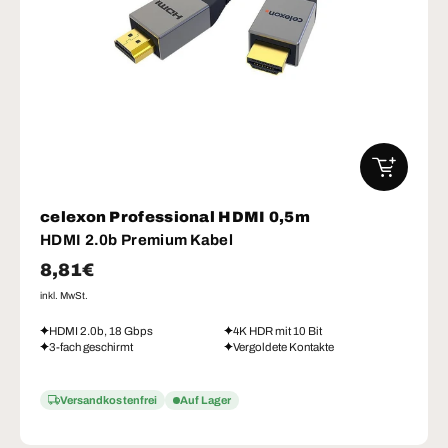
IN DEN W
celexon Professional HDMI 0,5m
HDMI 2.0b Premium Kabel
Normaler Preis
8,81€
inkl. MwSt.
HDMI 2.0b, 18 Gbps
4K HDR mit 10 Bit
3-fach geschirmt
Vergoldete Kontakte
Versandkostenfrei
Auf Lager