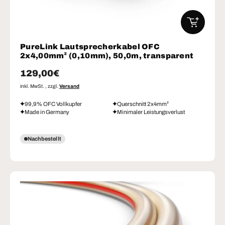
IN DEN W
PureLink Lautsprecherkabel OFC
2x4,00mm² (0,10mm), 50,0m, transparent
Normaler Preis
129,00€
inkl. MwSt. , zzgl.
Versand
99,9% OFC Vollkupfer
Querschnitt 2x4mm²
Made in Germany
Minimaler Leistungsverlust
Nachbestellt