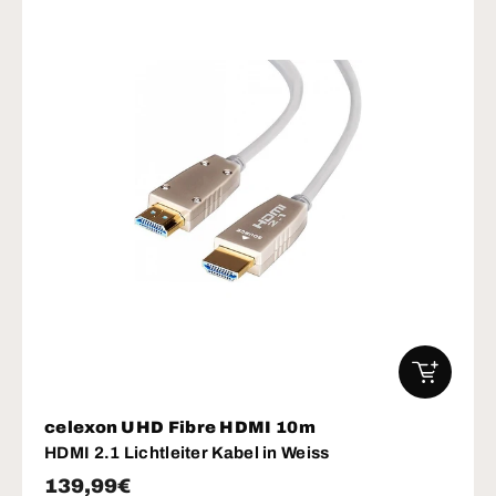
IN DEN W
celexon UHD Fibre HDMI 10m
HDMI 2.1 Lichtleiter Kabel in Weiss
Normaler Preis
139,99€