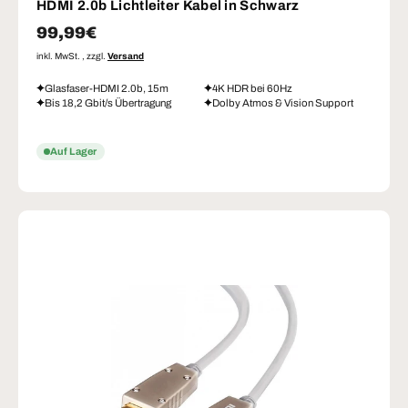
HDMI 2.0b Lichtleiter Kabel in Schwarz
Normaler Preis
99,99€
inkl. MwSt. , zzgl.
Versand
Glasfaser-HDMI 2.0b, 15m
4K HDR bei 60Hz
Bis 18,2 Gbit/s Übertragung
Dolby Atmos & Vision Support
Auf Lager