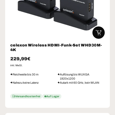
IN DEN W
celexon Wireless HDMI-Funk-Set WHD30M-
4K
Normaler Preis
229,99€
inkl. MwSt.
Reichweite bis 30 m
Auflösung bis WUXGA
1920x1200
Nahezu keine Latenz
Autark mit 60 GHz, kein WLAN
Versandkostenfrei
Auf Lager