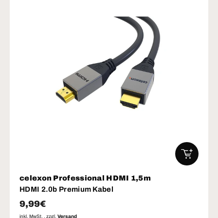
IN DEN W
celexon Professional HDMI 1,5m
HDMI 2.0b Premium Kabel
Normaler Preis
9,99€
inkl. MwSt. , zzgl.
Versand