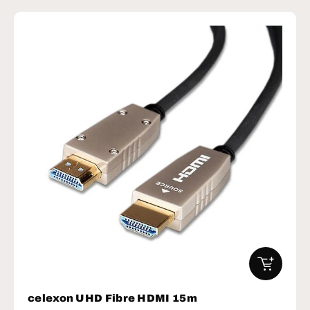
IN DEN W
celexon UHD Fibre HDMI 15m