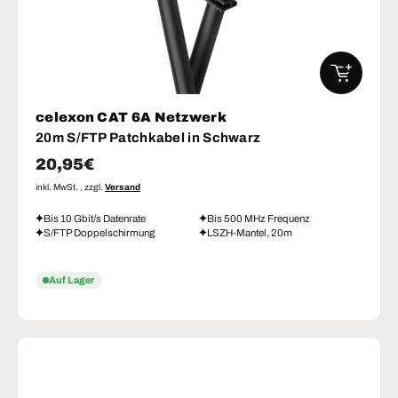
IN DEN W
celexon CAT 6A Netzwerk
20m S/FTP Patchkabel in Schwarz
Normaler Preis
20,95€
inkl. MwSt. , zzgl.
Versand
Bis 10 Gbit/s Datenrate
Bis 500 MHz Frequenz
S/FTP Doppelschirmung
LSZH-Mantel, 20m
Auf Lager