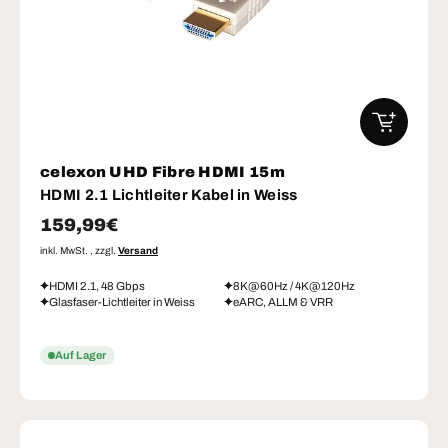
IN DEN W
celexon UHD Fibre HDMI 15m
HDMI 2.1 Lichtleiter Kabel in Weiss
Normaler Preis
159,99€
inkl. MwSt. , zzgl.
Versand
HDMI 2.1, 48 Gbps
8K@60Hz / 4K@120Hz
Glasfaser-Lichtleiter in Weiss
eARC, ALLM & VRR
Auf Lager