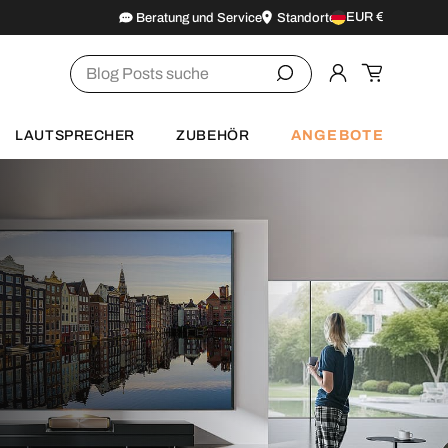
EUR €
Beratung und Service
Standorte
Land/Region
Suchen
Einloggen
Einkaufsw
ANGEBOTE
LAUTSPRECHER
ZUBEHÖR