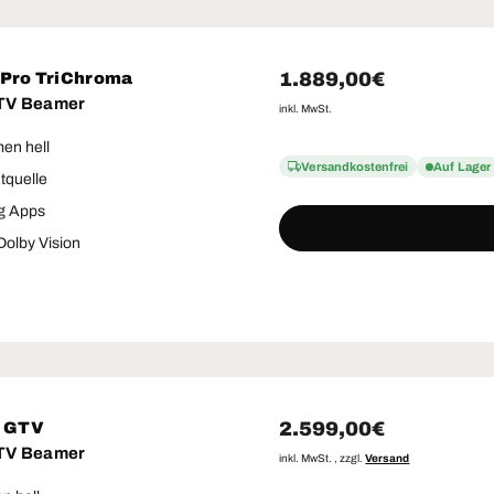
Normaler Preis
1.889,00€
-Pro TriChroma
 TV Beamer
inkl. MwSt.
en hell
Versandkostenfrei
Auf Lager
htquelle
g Apps
olby Vision
Normaler Preis
2.599,00€
2 GTV
 TV Beamer
inkl. MwSt. , zzgl.
Versand