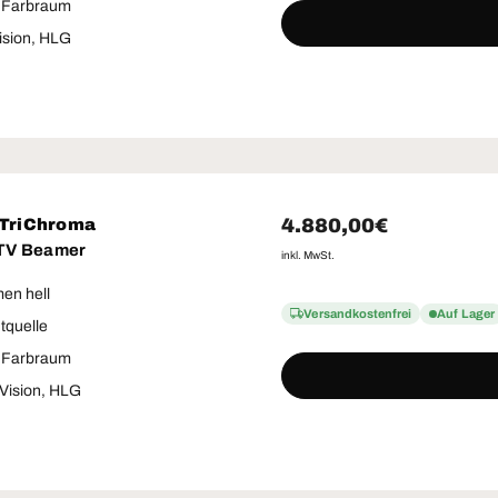
 Farbraum
ision, HLG
Normaler Preis
4.880,00€
 TriChroma
 TV Beamer
inkl. MwSt.
en hell
Versandkostenfrei
Auf Lager
htquelle
 Farbraum
Vision, HLG