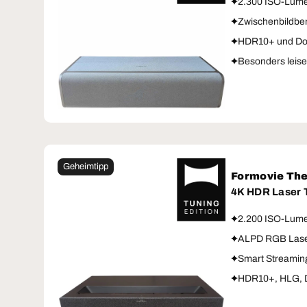
2.300 ISO-Lume
Zwischenbildbe
HDR10+ und Dol
Besonders leise
Geheimtipp
Formovie Th
4K HDR Laser
2.200 ISO-Lume
ALPD RGB Laser
Smart Streamin
HDR10+, HLG, D