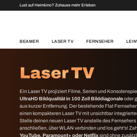
↵
↵
↵
↵
Zum Inhalt springen
Zum Menü springen
Fußzeile springen
Barrierefreiheits-Widget öffnen
Lust auf Heimkino? Zuhause mehr Erleben
DIREKT ZUM INHALT
BEAMER
LASER TV
FERNSEHER
LEI
Laser TV
Ein Laser TV projiziert Filme, Serien und Konsolenspie
UltraHD Bildqualität in 100 Zoll Bilddiagonale
oder g
aus kurzer Entfernung. Der bestehende Flat Fernseher
einen kompakteren Laser TV mit unsichtbar integrier
Stelle deinen neuen Laser TV anstelle des Fernseher
anschließen, über WLAN verbinden und los geht's! Za
YouTube, Paramount+ oder Netflix
sind ohne zusätz