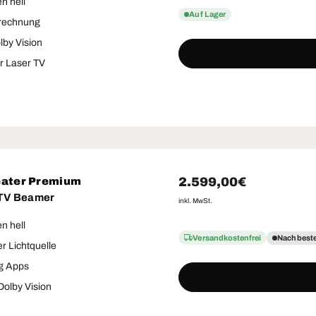
n hell
Auf Lager
rechnung
by Vision
r Laser TV
Normaler Preis
2.599,00€
eater Premium
 TV Beamer
inkl. MwSt.
n hell
Versandkostenfrei
Nachbeste
 Lichtquelle
g Apps
olby Vision