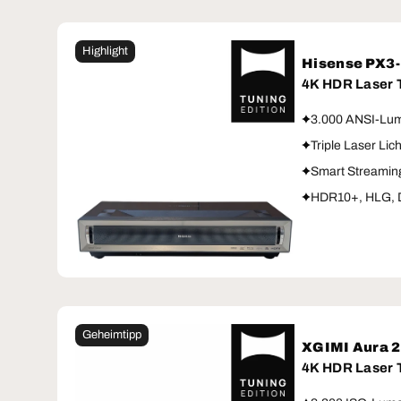
Highlight
Hisense PX3
4K HDR Laser
3.000 ANSI-Lum
Triple Laser Lic
Smart Streamin
HDR10+, HLG, D
Geheimtipp
XGIMI Aura 
4K HDR Laser