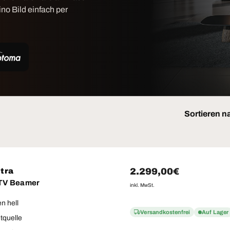
no Bild einfach per
Sortieren n
Normaler Preis
2.299,00€
tra
 TV Beamer
inkl. MwSt.
n hell
Versandkostenfrei
Auf Lager
htquelle