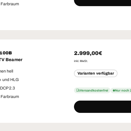
o Farbraum
Normaler Preis
2.999,00€
S100B
 TV Beamer
inkl. MwSt.
en hell
Varianten verfügbar
+ und HLG
HDCP 2.3
Versandkostenfrei
Nur noch 
o Farbraum