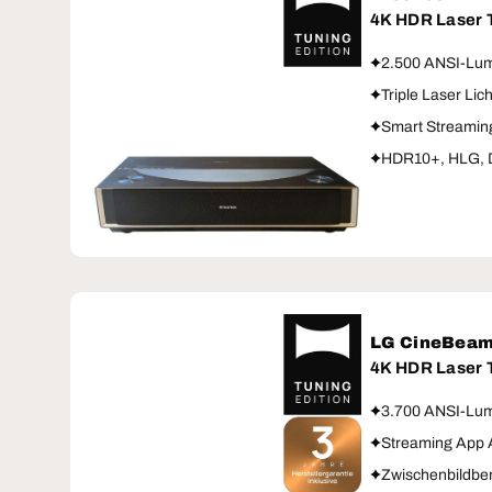
4K HDR Laser
2.500 ANSI-Lum
Triple Laser Lic
Smart Streamin
HDR10+, HLG, D
LG CineBea
4K HDR Laser
3.700 ANSI-Lum
Streaming App 
Zwischenbildbe