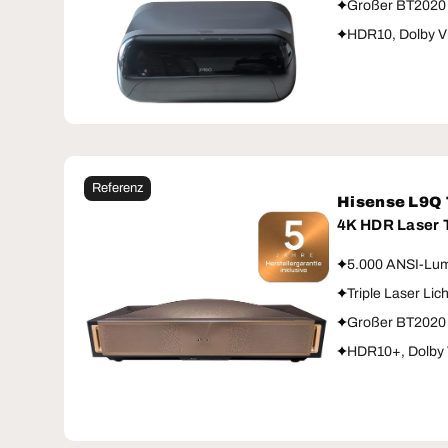
Großer BT2020
HDR10, Dolby V
Referenz
Hisense L9Q
4K HDR Laser
5.000 ANSI-Lum
Triple Laser Lic
Großer BT2020
HDR10+, Dolby 