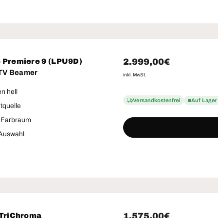
Normaler Preis
2.999,00€
 Premiere 9 (LPU9D)
 TV Beamer
inkl. MwSt.
n hell
Versandkostenfrei
Auf Lager
htquelle
 Farbraum
Auswahl
Normaler Preis
1.575,00€
 TriChroma