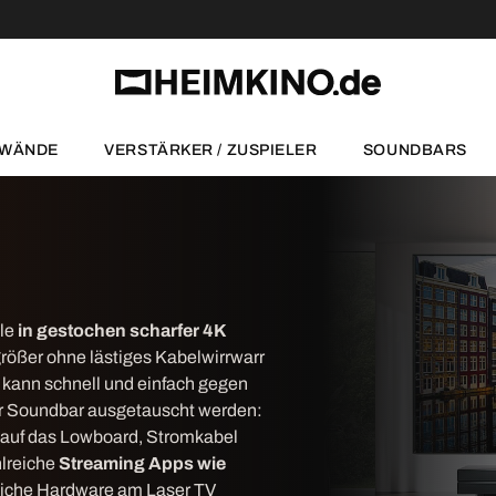
NWÄNDE
VERSTÄRKER / ZUSPIELER
SOUNDBARS
le
in
gestochen scharfer
4K
rößer ohne lästiges Kabelwirrwarr
 kann schnell und einfach gegen
ter Soundbar ausgetauscht werden:
s auf das Lowboard, Stromkabel
hlreiche
Streaming Apps wie
liche Hardware am Laser TV