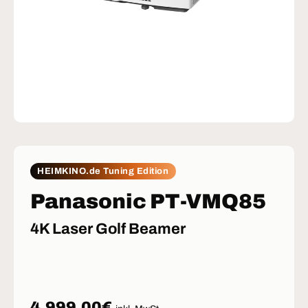
HEIMKINO.de Tuning Edition
Panasonic PT-VMQ85
4K Laser Golf Beamer
Normaler Preis
4.999,00€