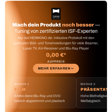
Mach dein Produkt
noch besser
—
Tuning von zertifizierten ISF-Experten
Nur bei HEIMKINO.de: Inklusive Protokoll mit den
optimalen Bild- und Toneinstellungen für viele Beamer,
Laser TV, AV-Receiver und Blu-Ray Player
0,00 €*
AUFPREIS
MEHR ERFAHREN
MODUS 1
MODUS 2
FILM
PRÄSENTATI
Erlebe deine Blu-Ray und DVD
Hohe Bildhelligkeit m
farblich abgestimmt und plastisch
Weißabgleich