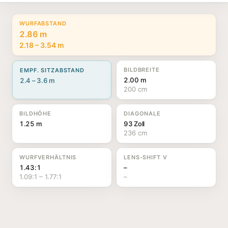
WURFABSTAND
2.86 m
2.18 – 3.54 m
BILDBREITE
EMPF. SITZABSTAND
2.00 m
2.4 – 3.6 m
200 cm
BILDHÖHE
DIAGONALE
1.25 m
93 Zoll
236 cm
WURFVERHÄLTNIS
LENS-SHIFT V
1.43:1
–
1.09:1 – 1.77:1
–