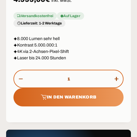
inkl. MwSt.
Versandkostenfrei
Auf Lager
Lieferzeit: 1-2 Werktage
8.000 Lumen sehr hell
Kontrast 5.000.000:1
4K via 2-Achsen-Pixel-Shift
Laser bis 24.000 Stunden
Anzahl
MENGE VERRINGERN
MENGE 
IN DEN WARENKORB