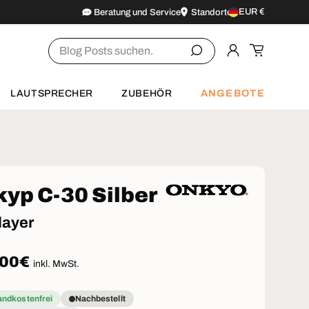
EUR €
Beratung und Service
Standorte
Land/Region
Suchen
Einloggen
Einkaufsw
ANGEBOTE
LAUTSPRECHER
ZUBEHÖR
yp C-30 Silber
layer
aler Preis
,00€
inkl. MwSt.
andkostenfrei
Nachbestellt