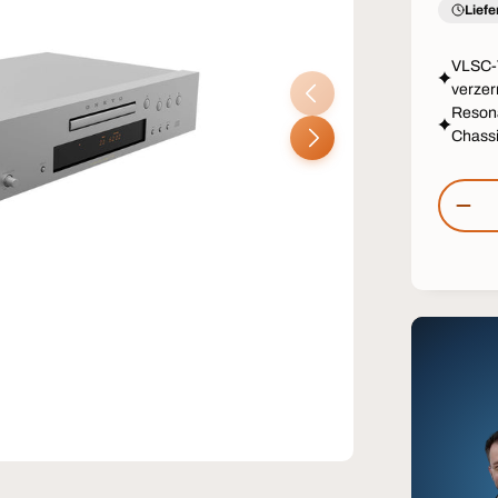
Liefe
VLSC-
VORHERIGE
verzer
Reson
NÄCHSTE
Chass
Anzahl
MEN