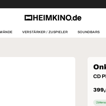
NWÄNDE
VERSTÄRKER / ZUSPIELER
SOUNDBARS
Onk
CD P
Norm
399
Vers