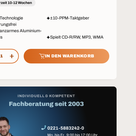
rzeit 10-12 Wochen
Technologie
±10-PPM-Taktgeber
rungsfrei
anzarmes Aluminium-
is
Spielt CD-R/RW, MP3, WMA
IN DEN WARENKORB
GE VERRINGERN
MENGE ERHÖHEN
INDIVIDUELL & KOMPETENT
Fachberatung seit 2003
0221-5883242-0
Mo. bis Fr., 9:00 bis 17:00 Uhr