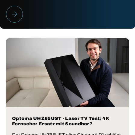
HEIMKINO BESTENLISTE 2026
Optoma UHZ65UST - Laser TV Test: 4K
Fernseher Ersatz mit Soundbar?
Der Optoma UHZ65UST alias CinemaX P1 schlägt