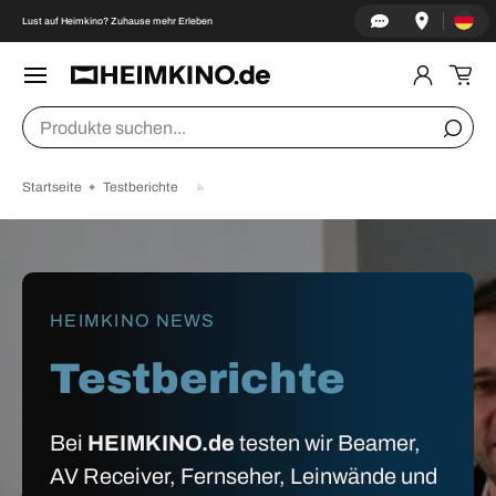
Land/Re
↵
↵
↵
↵
Zum Inhalt springen
Zum Menü springen
Fußzeile springen
Barrierefreiheits-Widget öffnen
Lust auf Heimkino? Zuhause mehr Erleben
DIREKT ZUM INHALT
Menü
Einlogge
Ein
Suchen
Suche
Startseite
Testberichte
HEIMKINO NEWS
Testberichte
Bei
HEIMKINO.de
testen wir Beamer,
AV Receiver, Fernseher, Leinwände und