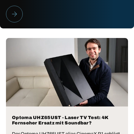
HEIMKINO BESTENLISTE 2026
Optoma UHZ65UST - Laser TV Test: 4K
Fernseher Ersatz mit Soundbar?
Der Optoma UHZ65UST alias CinemaX P1 schlägt