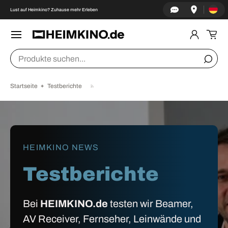
Land/Re
↵
↵
↵
↵
Zum Inhalt springen
Zum Menü springen
Fußzeile springen
Barrierefreiheits-Widget öffnen
Lust auf Heimkino? Zuhause mehr Erleben
DIREKT ZUM INHALT
Menü
Einlogge
Ein
Suchen
Suche
Startseite
Testberichte
HEIMKINO NEWS
Testberichte
Bei
HEIMKINO.de
testen wir Beamer,
AV Receiver, Fernseher, Leinwände und