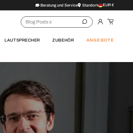
EUR €
Beratung und Service
Standorte
Land/Region
Suchen
Einloggen
Einkaufsw
ANGEBOTE
LAUTSPRECHER
ZUBEHÖR