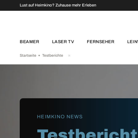
↵
↵
↵
↵
Zum Inhalt springen
Zum Menü springen
Fußzeile springen
Barrierefreiheits-Widget öffnen
Lust auf Heimkino? Zuhause mehr Erleben
DIREKT ZUM INHALT
BEAMER
LASER TV
FERNSEHER
LEI
Startseite
Testberichte
HEIMKINO NEWS
Testberich