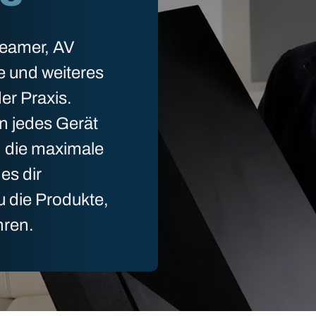
Beamer, AV
e und weiteres
er Praxis.
n jedes Gerät
n die maximale
es dir
u die Produkte,
hren.