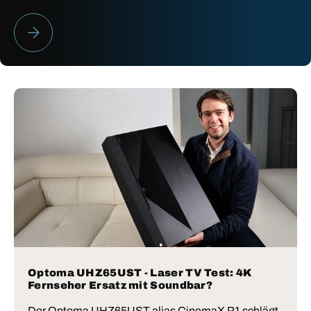
HEIMKINO BESTENLISTE 2026
Optoma UHZ65UST - Laser TV Test: 4K
Fernseher Ersatz mit Soundbar?
Der Optoma UHZ65UST alias CinemaX P1 schlägt