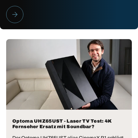
HEIMKINO BESTENLISTE 2026
Optoma UHZ65UST - Laser TV Test: 4K
Fernseher Ersatz mit Soundbar?
Der Optoma UHZ65UST alias CinemaX P1 schlägt