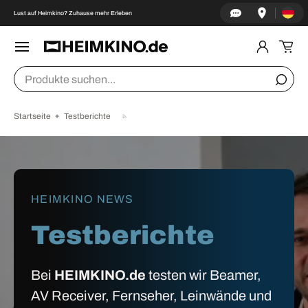
Land/Re
↵
↵
↵
↵
Zum Inhalt springen
Zum Menü springen
Fußzeile springen
Barrierefreiheits-Widget öffnen
Lust auf Heimkino? Zuhause mehr Erleben
DIREKT ZUM INHALT
Menü
Einlogge
Ein
Suchen
Suche
Startseite
Testberichte
HEIMKINO NEWS
Testberichte
Bei
HEIMKINO.de
testen wir Beamer,
AV Receiver, Fernseher, Leinwände und