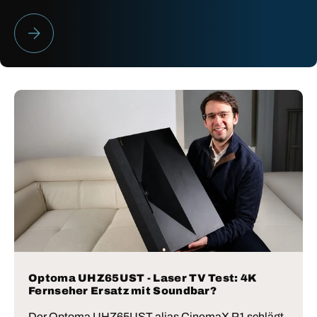
HEIMKINO BESTENLISTE 2026
Optoma UHZ65UST - Laser TV Test: 4K
Fernseher Ersatz mit Soundbar?
Der Optoma UHZ65UST alias CinemaX P1 schlägt