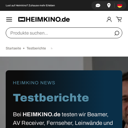
Land/Re
↵
↵
↵
↵
Zum Inhalt springen
Zum Menü springen
Fußzeile springen
Barrierefreiheits-Widget öffnen
Lust auf Heimkino? Zuhause mehr Erleben
DIREKT ZUM INHALT
Menü
Einlogge
Ein
Suchen
Suche
Startseite
Testberichte
HEIMKINO NEWS
Testberichte
Bei
HEIMKINO.de
testen wir Beamer,
AV Receiver, Fernseher, Leinwände und