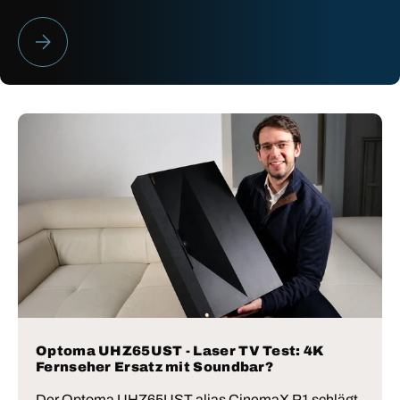
HEIMKINO BESTENLISTE 2026
Optoma UHZ65UST - Laser TV Test: 4K
Fernseher Ersatz mit Soundbar?
Der Optoma UHZ65UST alias CinemaX P1 schlägt