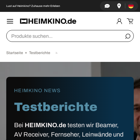
Land/Re
↵
↵
↵
↵
Zum Inhalt springen
Zum Menü springen
Fußzeile springen
Barrierefreiheits-Widget öffnen
Lust auf Heimkino? Zuhause mehr Erleben
DIREKT ZUM INHALT
Menü
Einlogge
Ein
Suchen
Suche
Startseite
Testberichte
HEIMKINO NEWS
Testberichte
Bei
HEIMKINO.de
testen wir Beamer,
AV Receiver, Fernseher, Leinwände und