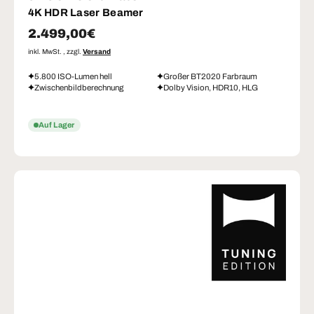
4K HDR Laser Beamer
Normaler Preis
2.499,00€
inkl. MwSt. , zzgl.
Versand
5.800 ISO-Lumen hell
Großer BT2020 Farbraum
Zwischenbildberechnung
Dolby Vision, HDR10, HLG
Auf Lager