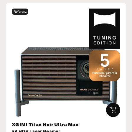
Referenz
IN DEN W
XGIMI Titan Noir Ultra Max
4K HDR Laser Beamer