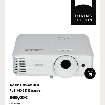
IN DEN W
Acer H6542BDi
Full HD 3D Beamer
Normaler Preis
569,00€
inkl. MwSt.