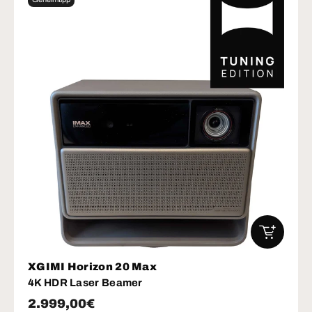
IN DEN W
XGIMI Horizon 20 Max
4K HDR Laser Beamer
Normaler Preis
2.999,00€