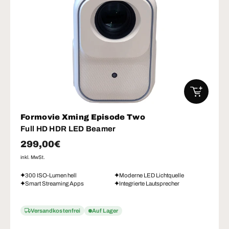
IN DEN W
Formovie Xming Episode Two
Full HD HDR LED Beamer
Normaler Preis
299,00€
inkl. MwSt.
300 ISO-Lumen hell
Moderne LED Lichtquelle
Smart Streaming Apps
Integrierte Lautsprecher
Versandkostenfrei
Auf Lager