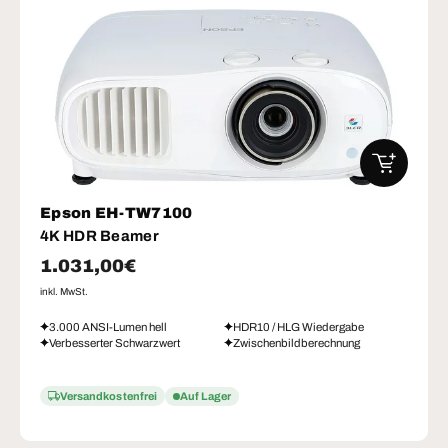
IN DEN W
Epson EH-TW7100
4K HDR Beamer
Normaler Preis
1.031,00€
inkl. MwSt.
3.000 ANSI-Lumen hell
HDR10 / HLG Wiedergabe
Verbesserter Schwarzwert
Zwischenbildberechnung
Versandkostenfrei
Auf Lager