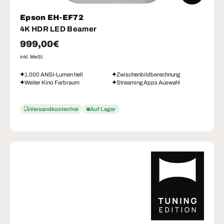
Epson EH-EF72
4K HDR LED Beamer
Normaler Preis
999,00€
inkl. MwSt.
1.000 ANSI-Lumen hell
Zwischenbildberechnung
Weiter Kino Farbraum
Streaming Apps Auswahl
Versandkostenfrei
Auf Lager