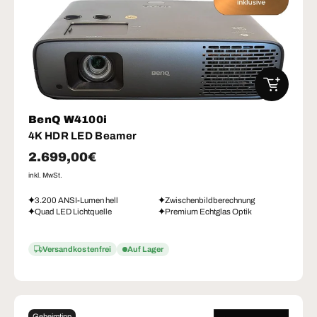
IN DEN W
BenQ W4100i
4K HDR LED Beamer
Normaler Preis
2.699,00€
inkl. MwSt.
3.200 ANSI-Lumen hell
Zwischenbildberechnung
Quad LED Lichtquelle
Premium Echtglas Optik
Versandkostenfrei
Auf Lager
Geheimtipp