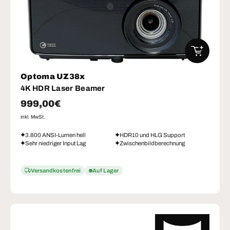
IN DEN W
Optoma UZ38x
4K HDR Laser Beamer
Normaler Preis
999,00€
inkl. MwSt.
3.800 ANSI-Lumen hell
HDR10 und HLG Support
Sehr niedriger Input Lag
Zwischenbildberechnung
Versandkostenfrei
Auf Lager