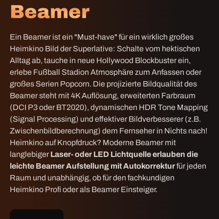
Beamer
Ein Beamer ist ein "Must-have" für ein wirklich großes
Heimkino Bild der Superlative: Schalte vom hektischen
Alltag ab, tauche in neue Hollywood Blockbuster ein,
erlebe Fußball Stadion Atmosphäre zum Anfassen oder
großes Serien Popcorn. D
ie projizierte Bildqualität des
Beamer steht mit 4K Auflösung, erweiterten Farbraum
(DCI P3 oder BT2020), dynamischen HDR Tone Mapping
(Signal Processing) und effektiver Bildverbesserer (z.B.
Zwischenbildberechnung) dem Fernseher in Nichts nach!
Heimkino auf Knopfdruck? Moderne Beamer mit
langlebiger
Laser- oder LED Lichtquelle erlauben die
leichte Beamer Aufstellung mit Autokorrektur
für jeden
Raum und unabhängig, ob für den fachkundigen
Heimkino Profi oder als Beamer Einsteiger.