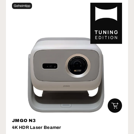
Geheimtipp
IN DEN W
JMGO N3
4K HDR Laser Beamer