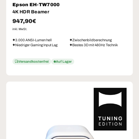
Epson EH-TW7000
4K HDR Beamer
Normaler Preis
947,90€
inkl. MwSt.
3.000 ANSI-Lumen hell
Zwischenbildberechnung
Niedriger Gaming Input Lag
Bestes 3D mit 480Hz Technik
Versandkostenfrei
Auf Lager