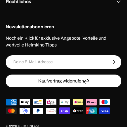
Rechtliches
Newsletter abonnieren
Noch ein Klick für exklusive Angebote, Vorteile und
wertvolle Heimkino Tipps
E-Mail
ABONNI
Kaufvertrag widerrufen
Zahlungsmethoden
© 2026
HEIMKINO.de
.