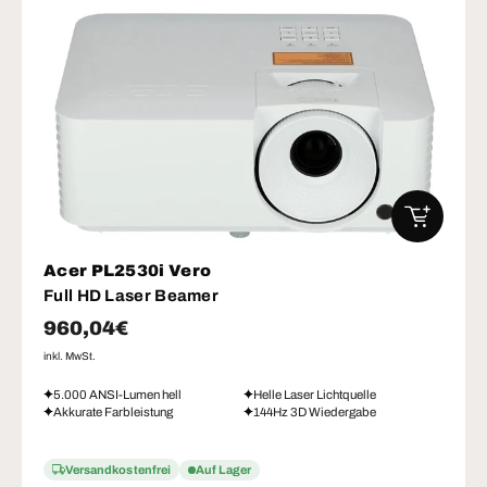
IN DEN W
Acer PL2530i Vero
Full HD Laser Beamer
Normaler Preis
960,04€
inkl. MwSt.
5.000 ANSI-Lumen hell
Helle Laser Lichtquelle
Akkurate Farbleistung
144Hz 3D Wiedergabe
Versandkostenfrei
Auf Lager