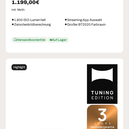
Normaler Preis
1.199,00€
inkl. MwSt.
1.800 ISO-Lumen hell
Streaming App Auswahl
Zwischenbildberechnung
Großer BT2020 Farbraum
Versandkostenfrei
Auf Lager
Highlight