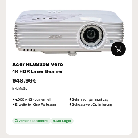
IN DEN W
Acer HL6820G Vero
4K HDR Laser Beamer
Normaler Preis
948,99€
inkl. MwSt.
4.000 ANSI-Lumen hell
Sehr niedriger Input Lag
Erweiterter Kino Farbraum
Schwarzwert Optimierung
Versandkostenfrei
Auf Lager