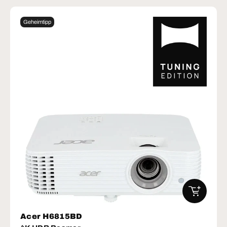
Geheimtipp
IN DEN W
Acer H6815BD