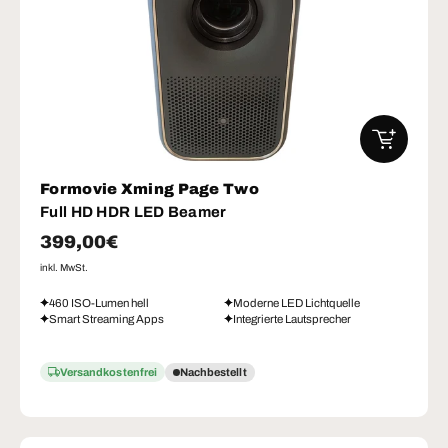
IN DEN W
Formovie Xming Page Two
Full HD HDR LED Beamer
Normaler Preis
399,00€
inkl. MwSt.
460 ISO-Lumen hell
Moderne LED Lichtquelle
Smart Streaming Apps
Integrierte Lautsprecher
Versandkostenfrei
Nachbestellt