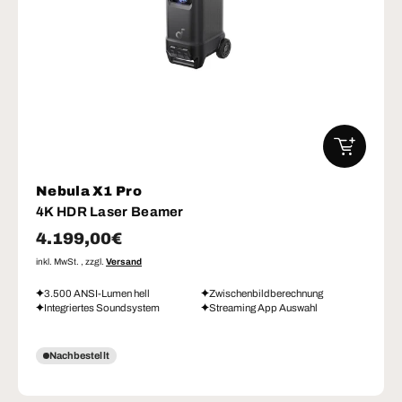
IN DEN W
Nebula X1 Pro
4K HDR Laser Beamer
Normaler Preis
4.199,00€
inkl. MwSt. , zzgl.
Versand
3.500 ANSI-Lumen hell
Zwischenbildberechnung
Integriertes Soundsystem
Streaming App Auswahl
Nachbestellt