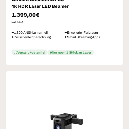
4K HDR Laser LED Beamer
Normaler Preis
1.399,00€
inkl. MwSt.
1.800 ANSI-Lumen hell
Erweiterter Farbraum
Zwischenbildberechnung
Smart Streaming Apps
Versandkostenfrei
Nur noch 1 Stück an Lager