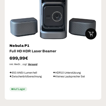
IN DEN W
Nebula P1
Full HD HDR Laser Beamer
Normaler Preis
699,99€
inkl. MwSt. , zzgl.
Versand
650 ANSI-Lumen hell
HDR10 Unterstützung
Zwischenbildberechnung
Kleines Lautsprecher Set
Auf Lager