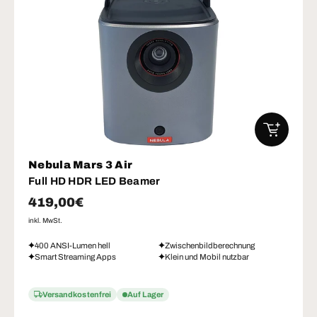
IN DEN W
Nebula Mars 3 Air
Full HD HDR LED Beamer
Normaler Preis
419,00€
inkl. MwSt.
400 ANSI-Lumen hell
Zwischenbildberechnung
Smart Streaming Apps
Klein und Mobil nutzbar
Versandkostenfrei
Auf Lager