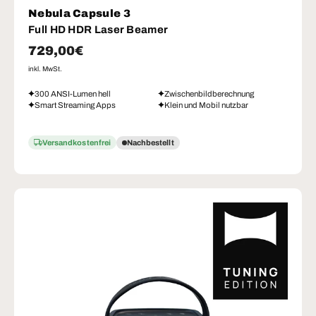
Nebula Capsule 3
Full HD HDR Laser Beamer
Normaler Preis
729,00€
inkl. MwSt.
300 ANSI-Lumen hell
Zwischenbildberechnung
Smart Streaming Apps
Klein und Mobil nutzbar
Versandkostenfrei
Nachbestellt