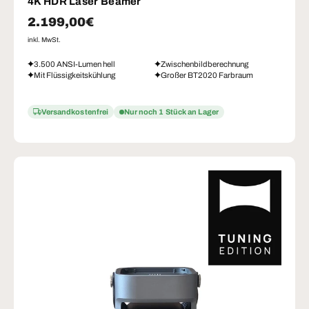
4K HDR Laser Beamer
Normaler Preis
2.199,00€
inkl. MwSt.
3.500 ANSI-Lumen hell
Zwischenbildberechnung
Mit Flüssigkeitskühlung
Großer BT2020 Farbraum
Versandkostenfrei
Nur noch 1 Stück an Lager