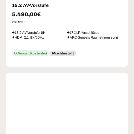
15.2 AV-Vorstufe
Normaler Preis
5.490,00€
inkl. MwSt.
15.2 AV-Vorstufe, 8K
17 XLR-Anschlüsse
HDMI 2.1, 8K/60Hz
ARC Genesis Raumeinmessung
Versandkostenfrei
Nachbestellt