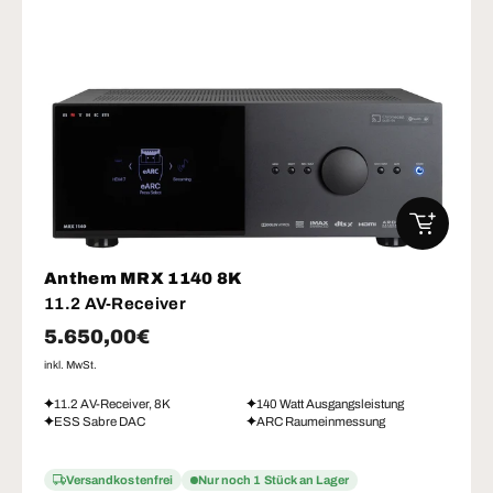
IN DEN W
Anthem MRX 1140 8K
11.2 AV-Receiver
Normaler Preis
5.650,00€
inkl. MwSt.
11.2 AV-Receiver, 8K
140 Watt Ausgangsleistung
ESS Sabre DAC
ARC Raumeinmessung
Versandkostenfrei
Nur noch 1 Stück an Lager