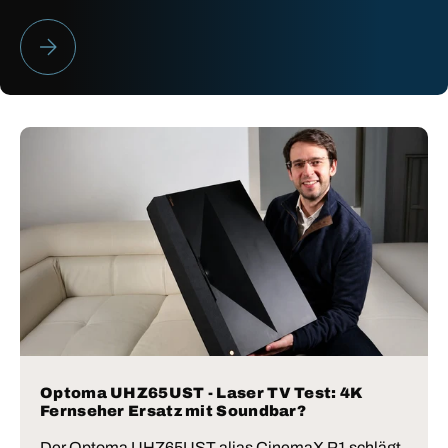
HEIMKINO BESTENLISTE 2026
Optoma UHZ65UST - Laser TV Test: 4K
Fernseher Ersatz mit Soundbar?
Der Optoma UHZ65UST alias CinemaX P1 schlägt