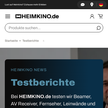
Land/Re
↵
↵
↵
↵
Zum Inhalt springen
Zum Menü springen
Fußzeile springen
Barrierefreiheits-Widget öffnen
Lust auf Heimkino? Zuhause mehr Erleben
DIREKT ZUM INHALT
Menü
Einlogge
Ein
Suchen
Suche
Startseite
Testberichte
HEIMKINO NEWS
Testberichte
Bei
HEIMKINO.de
testen wir Beamer,
AV Receiver, Fernseher, Leinwände und