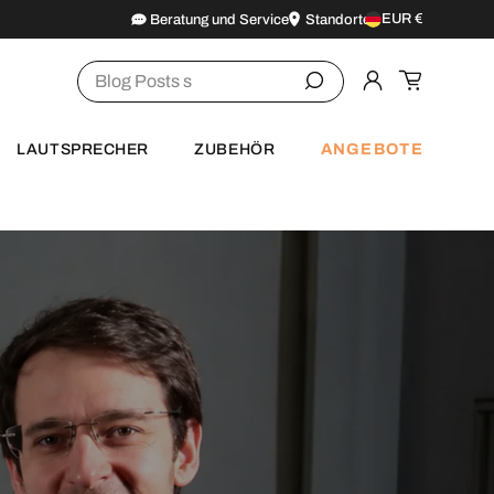
EUR €
Beratung und Service
Standorte
Land/Region
Suchen
Einloggen
Einkaufsw
ANGEBOTE
LAUTSPRECHER
ZUBEHÖR