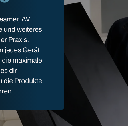
Beamer, AV
e und weiteres
er Praxis.
n jedes Gerät
n die maximale
es dir
u die Produkte,
hren.