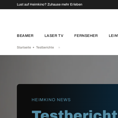
↵
↵
↵
↵
Zum Inhalt springen
Zum Menü springen
Fußzeile springen
Barrierefreiheits-Widget öffnen
Lust auf Heimkino? Zuhause mehr Erleben
DIREKT ZUM INHALT
BEAMER
LASER TV
FERNSEHER
LEI
Startseite
Testberichte
HEIMKINO NEWS
Testberich