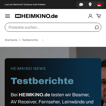
Land/Re
↵
↵
↵
↵
Zum Inhalt springen
Zum Menü springen
Fußzeile springen
Barrierefreiheits-Widget öffnen
Lust auf Heimkino? Zuhause mehr Erleben
DIREKT ZUM INHALT
Menü
Einlogge
Ein
Suchen
Suche
Startseite
Testberichte
HEIMKINO NEWS
Testberichte
Bei
HEIMKINO.de
testen wir Beamer,
AV Receiver, Fernseher, Leinwände und