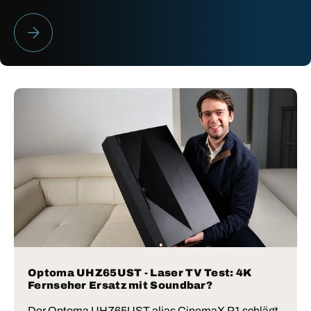
HEIMKINO BESTENLISTE 2026
Optoma UHZ65UST - Laser TV Test: 4K
Fernseher Ersatz mit Soundbar?
Der Optoma UHZ65UST alias CinemaX P1 schlägt