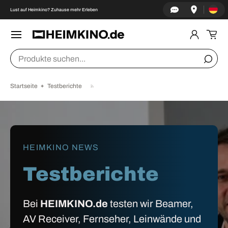
Land/Re
↵
↵
↵
↵
Zum Inhalt springen
Zum Menü springen
Fußzeile springen
Barrierefreiheits-Widget öffnen
Lust auf Heimkino? Zuhause mehr Erleben
DIREKT ZUM INHALT
Menü
Einlogge
Ein
Suchen
Suche
Startseite
Testberichte
HEIMKINO NEWS
Testberichte
Bei
HEIMKINO.de
testen wir Beamer,
AV Receiver, Fernseher, Leinwände und