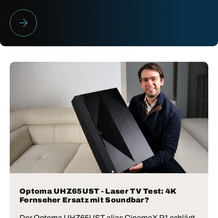
HEIMKINO BESTENLISTE 2026
Optoma UHZ65UST - Laser TV Test: 4K
Fernseher Ersatz mit Soundbar?
Der Optoma UHZ65UST alias CinemaX P1 schlägt