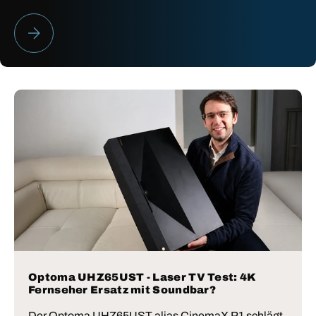
HEIMKINO BESTENLISTE 2026
Optoma UHZ65UST - Laser TV Test: 4K
Fernseher Ersatz mit Soundbar?
Der Optoma UHZ65UST alias CinemaX P1 schlägt