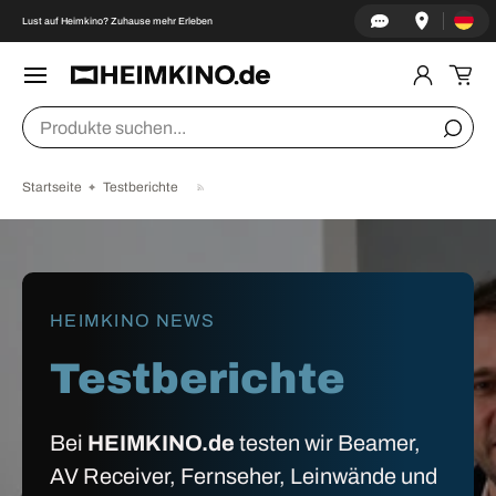
Land/Re
↵
↵
↵
↵
Zum Inhalt springen
Zum Menü springen
Fußzeile springen
Barrierefreiheits-Widget öffnen
Lust auf Heimkino? Zuhause mehr Erleben
DIREKT ZUM INHALT
Menü
Einlogge
Ein
Suchen
Suche
Startseite
Testberichte
HEIMKINO NEWS
Testberichte
Bei
HEIMKINO.de
testen wir Beamer,
AV Receiver, Fernseher, Leinwände und