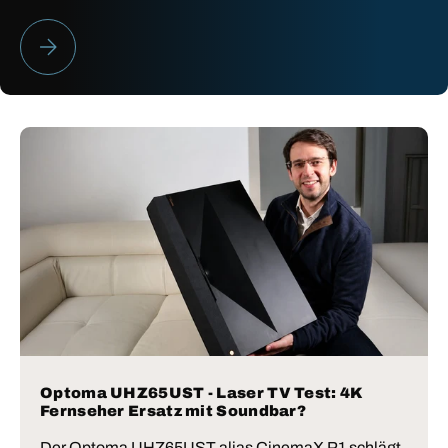
HEIMKINO BESTENLISTE 2026
Optoma UHZ65UST - Laser TV Test: 4K
Fernseher Ersatz mit Soundbar?
Der Optoma UHZ65UST alias CinemaX P1 schlägt