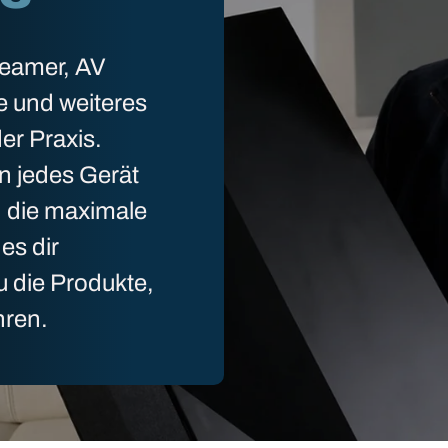
Beamer, AV
e und weiteres
er Praxis.
n jedes Gerät
n die maximale
es dir
u die Produkte,
hren.