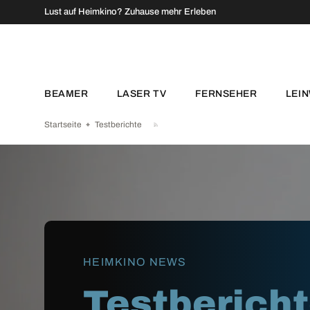
↵
↵
↵
↵
Zum Inhalt springen
Zum Menü springen
Fußzeile springen
Barrierefreiheits-Widget öffnen
Lust auf Heimkino? Zuhause mehr Erleben
DIREKT ZUM INHALT
BEAMER
LASER TV
FERNSEHER
LEI
Startseite
Testberichte
HEIMKINO NEWS
Testberich