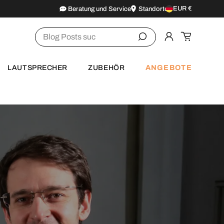
EUR €
Beratung und Service
Standorte
Land/Region
Suchen
Einloggen
Einkaufsw
ANGEBOTE
LAUTSPRECHER
ZUBEHÖR