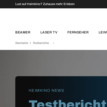
↵
↵
↵
↵
Zum Inhalt springen
Zum Menü springen
Fußzeile springen
Barrierefreiheits-Widget öffnen
Lust auf Heimkino? Zuhause mehr Erleben
DIREKT ZUM INHALT
BEAMER
LASER TV
FERNSEHER
LEI
Startseite
Testberichte
HEIMKINO NEWS
Testberich