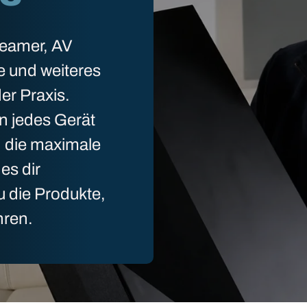
Beamer, AV
e und weiteres
er Praxis.
n jedes Gerät
n die maximale
es dir
u die Produkte,
hren.