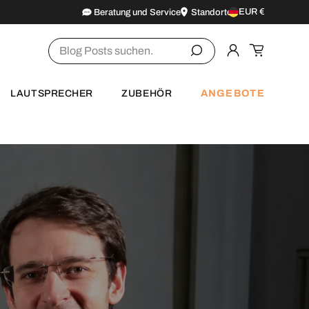
EUR €
Beratung und Service
Standorte
Land/Region
Suchen
Einloggen
Einkaufsw
ANGEBOTE
LAUTSPRECHER
ZUBEHÖR