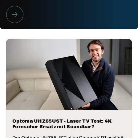
HEIMKINO BESTENLISTE 2026
Optoma UHZ65UST - Laser TV Test: 4K
Fernseher Ersatz mit Soundbar?
Der Optoma UHZ65UST alias CinemaX P1 schlägt