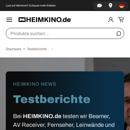
Land/Re
↵
↵
↵
↵
Zum Inhalt springen
Zum Menü springen
Fußzeile springen
Barrierefreiheits-Widget öffnen
Lust auf Heimkino? Zuhause mehr Erleben
DIREKT ZUM INHALT
Menü
Einlogge
Ein
Suchen
Suche
Startseite
Testberichte
HEIMKINO NEWS
Testberichte
Bei
HEIMKINO.de
testen wir Beamer,
AV Receiver, Fernseher, Leinwände und