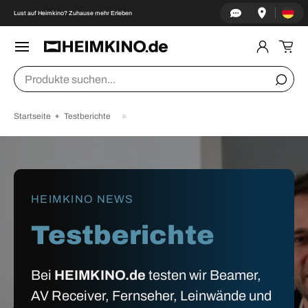
Land/Re
↵
↵
↵
↵
Zum Inhalt springen
Zum Menü springen
Fußzeile springen
Barrierefreiheits-Widget öffnen
Lust auf Heimkino? Zuhause mehr Erleben
DIREKT ZUM INHALT
Menü
Einlogge
Ein
Suchen
Suche
Startseite
Testberichte
HEIMKINO NEWS
Testberichte
Bei
HEIMKINO.de
testen wir Beamer,
AV Receiver, Fernseher, Leinwände und