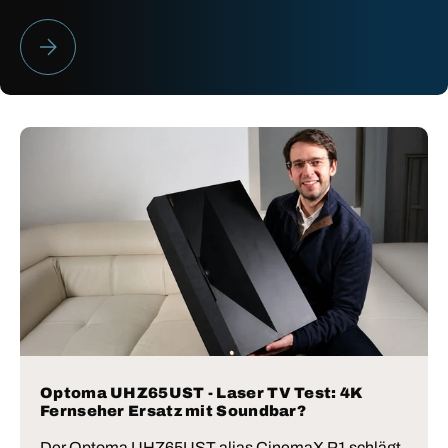
HEIMKINO BESTENLISTE 2026
Optoma UHZ65UST - Laser TV Test: 4K
Fernseher Ersatz mit Soundbar?
Der Optoma UHZ65UST alias CinemaX P1 schlägt