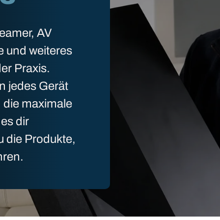
Beamer, AV
e und weiteres
er Praxis.
n jedes Gerät
n die maximale
es dir
u die Produkte,
hren.