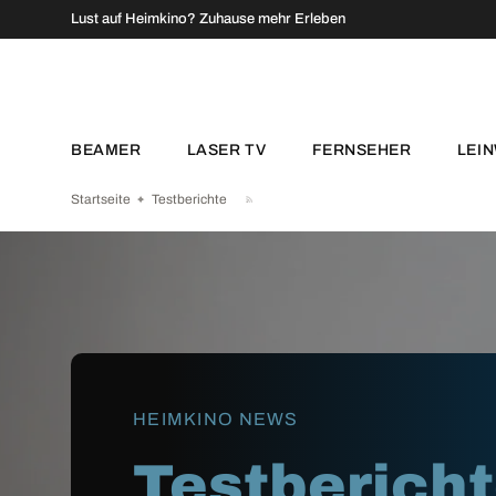
↵
↵
↵
↵
Zum Inhalt springen
Zum Menü springen
Fußzeile springen
Barrierefreiheits-Widget öffnen
Lust auf Heimkino? Zuhause mehr Erleben
DIREKT ZUM INHALT
BEAMER
LASER TV
FERNSEHER
LEI
Startseite
Testberichte
HEIMKINO NEWS
Testberich