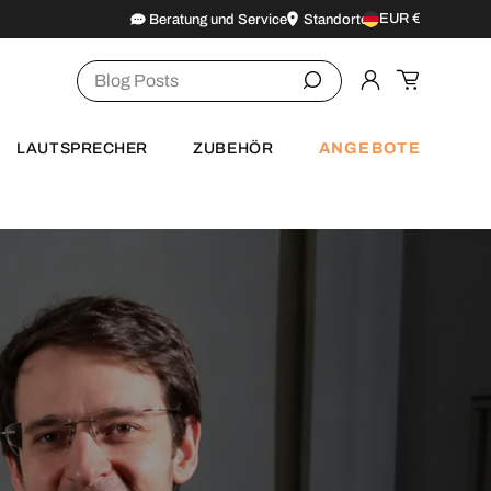
EUR €
Beratung und Service
Standorte
Land/Region
Suchen
Einloggen
Einkaufsw
ANGEBOTE
LAUTSPRECHER
ZUBEHÖR