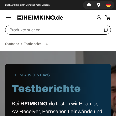
Land/Re
↵
↵
↵
↵
Zum Inhalt springen
Zum Menü springen
Fußzeile springen
Barrierefreiheits-Widget öffnen
Lust auf Heimkino? Zuhause mehr Erleben
DIREKT ZUM INHALT
Menü
Einlogge
Ein
Suchen
Suche
Startseite
Testberichte
HEIMKINO NEWS
Testberichte
Bei
HEIMKINO.de
testen wir Beamer,
AV Receiver, Fernseher, Leinwände und