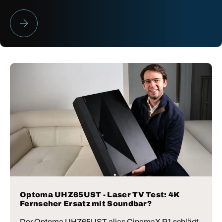
HEIMKINO BESTENLISTE 2026
Optoma UHZ65UST - Laser TV Test: 4K
Fernseher Ersatz mit Soundbar?
Der Optoma UHZ65UST alias CinemaX P1 schlägt