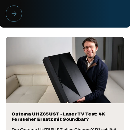
HEIMKINO BESTENLISTE 2026
Optoma UHZ65UST - Laser TV Test: 4K
Fernseher Ersatz mit Soundbar?
Der Optoma UHZ65UST alias CinemaX P1 schlägt