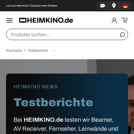
Land/Re
↵
↵
↵
↵
Zum Inhalt springen
Zum Menü springen
Fußzeile springen
Barrierefreiheits-Widget öffnen
Lust auf Heimkino? Zuhause mehr Erleben
DIREKT ZUM INHALT
Menü
Einlogge
Ein
Suchen
Suche
Startseite
Testberichte
HEIMKINO NEWS
Testberichte
Bei
HEIMKINO.de
testen wir Beamer,
AV Receiver, Fernseher, Leinwände und