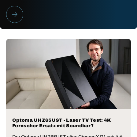
HEIMKINO BESTENLISTE 2026
Optoma UHZ65UST - Laser TV Test: 4K
Fernseher Ersatz mit Soundbar?
Der Optoma UHZ65UST alias CinemaX P1 schlägt