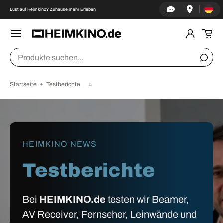
Land/Re
↵
↵
↵
↵
Zum Inhalt springen
Zum Menü springen
Fußzeile springen
Barrierefreiheits-Widget öffnen
Lust auf Heimkino? Zuhause mehr Erleben
DIREKT ZUM INHALT
Menü
Einlogge
Ein
Suchen
Suche
Startseite
Testberichte
HEIMKINO NEWS
Testberichte
Bei
HEIMKINO.de
testen wir Beamer,
AV Receiver, Fernseher, Leinwände und