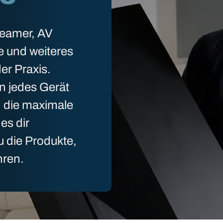
Beamer, AV
e und weiteres
er Praxis.
n jedes Gerät
n die maximale
es dir
u die Produkte,
hren.