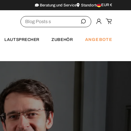
EUR €
Beratung und Service
Standorte
Land/Region
Suchen
Einloggen
Einkaufsw
ANGEBOTE
LAUTSPRECHER
ZUBEHÖR