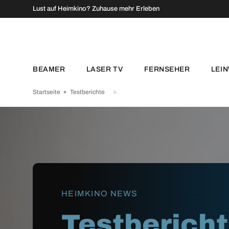
↵
↵
↵
↵
Zum Inhalt springen
Zum Menü springen
Fußzeile springen
Barrierefreiheits-Widget öffnen
Lust auf Heimkino? Zuhause mehr Erleben
DIREKT ZUM INHALT
BEAMER
LASER TV
FERNSEHER
LEI
Startseite
Testberichte
HEIMKINO NEWS
Testberich