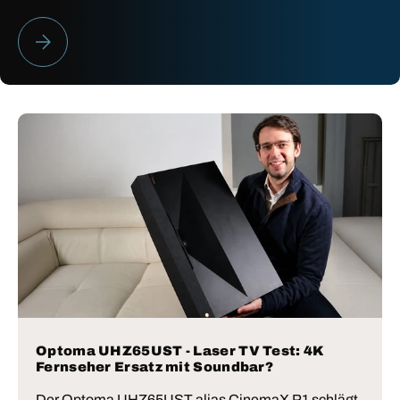
HEIMKINO BESTENLISTE 2026
Optoma UHZ65UST - Laser TV Test: 4K
Fernseher Ersatz mit Soundbar?
Der Optoma UHZ65UST alias CinemaX P1 schlägt