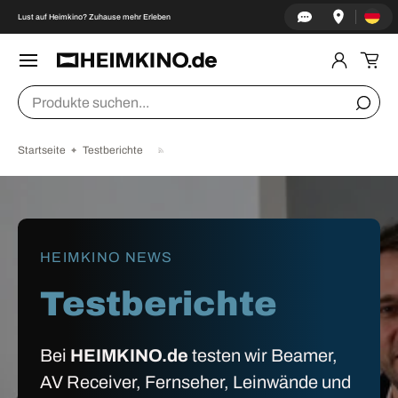
Land/Re
↵
↵
↵
↵
Zum Inhalt springen
Zum Menü springen
Fußzeile springen
Barrierefreiheits-Widget öffnen
Lust auf Heimkino? Zuhause mehr Erleben
DIREKT ZUM INHALT
Menü
Einlogge
Ein
Suchen
Suche
Startseite
Testberichte
HEIMKINO NEWS
Testberichte
Bei
HEIMKINO.de
testen wir Beamer,
AV Receiver, Fernseher, Leinwände und