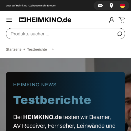
Land/Re
↵
↵
↵
↵
Zum Inhalt springen
Zum Menü springen
Fußzeile springen
Barrierefreiheits-Widget öffnen
Lust auf Heimkino? Zuhause mehr Erleben
DIREKT ZUM INHALT
Menü
Einlogge
Ein
Suchen
Suche
Startseite
Testberichte
HEIMKINO NEWS
Testberichte
Bei
HEIMKINO.de
testen wir Beamer,
AV Receiver, Fernseher, Leinwände und