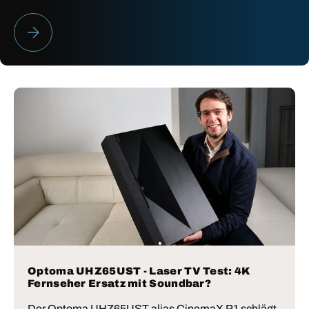
HEIMKINO BESTENLISTE 2026
Optoma UHZ65UST - Laser TV Test: 4K
Fernseher Ersatz mit Soundbar?
Der Optoma UHZ65UST alias CinemaX P1 schlägt